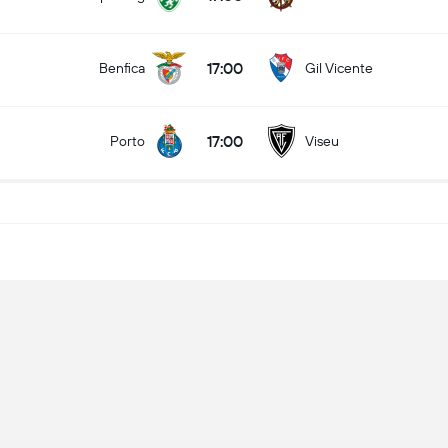
17:00
Benfica
Gil Vicente
17:00
Porto
Viseu