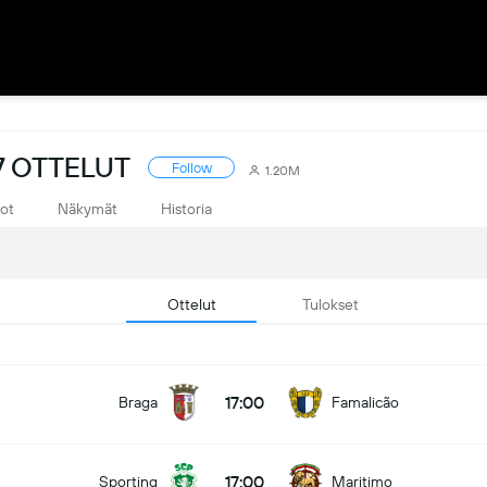
7 OTTELUT
Follow
1.20M
tot
Näkymät
Historia
Ottelut
Tulokset
17:00
Braga
Famalicão
17:00
Sporting
Maritimo