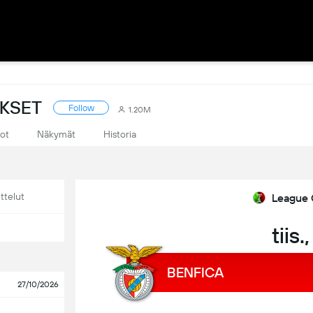
OKSET
Follow
1.20M
tot
Näkymät
Historia
ttelut
League 
tiis.
BENFICA
27/10/2026