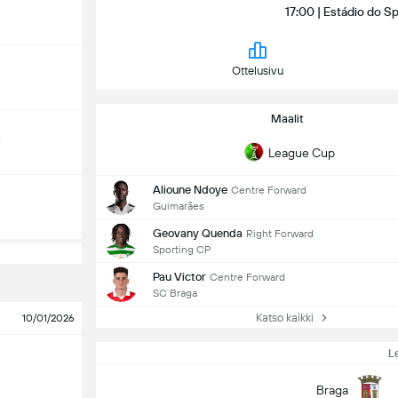
17:00 | Estádio do Sp
Ottelusivu
Maalit
e
League Cup
Alioune Ndoye
Centre Forward
Guimarães
Geovany Quenda
Right Forward
Sporting CP
Pau Victor
Centre Forward
SC Braga
Katso kaikki
10/01/2026
L
Braga