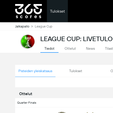
Tulokset
Jalkapallo
League Cup
LEAGUE CUP: LIVETUL
Tiedot
Ottelut
News
Tilas
Pisteiden yleiskatsaus
Tulokset
O
Ottelut
Quarter Finals