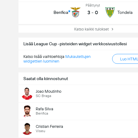
Päättynyt
3
-
0
Benfica
Tondela
Katso kaikki tulokset
Lisää League Cup -pisteiden widget verkkosivustollesi
Katso lisää vaihtoehtoja
Mukautettujen
Luo HTML-
widgettien luominen
Saatat olla kiinnostunut
Joao Moutinho
SC Braga
Rafa Silva
Benfica
Cristian Ferreira
Viseu