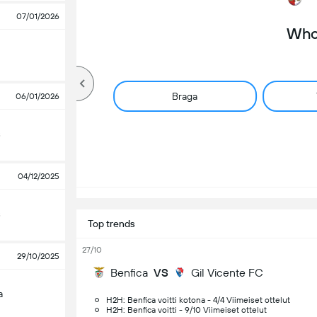
07/01/2026
Who 
Braga
06/01/2026
s
04/12/2025
s
Top trends
27/10
29/10/2025
Benfica
VS
Gil Vicente FC
a
H2H: Benfica voitti kotona - 4/4 Viimeiset ottelut
H2H: Benfica voitti - 9/10 Viimeiset ottelut