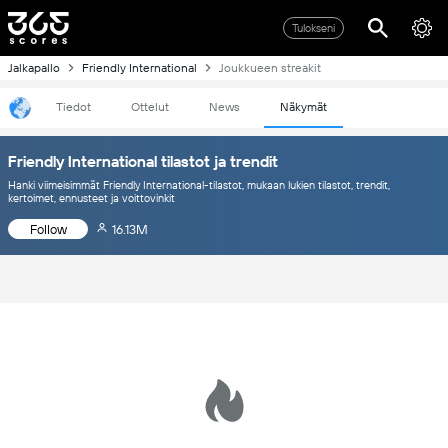
Tulokseni
Jalkapallo
Friendly International
Joukkueen streakit
Tiedot
Ottelut
News
Näkymät
Friendly International tilastot ja trendit
Hanki viimeisimmät Friendly International-tilastot, mukaan lukien tilastot, trendit,
kertoimet, ennusteet ja voittovinkit
Follow
16.13M