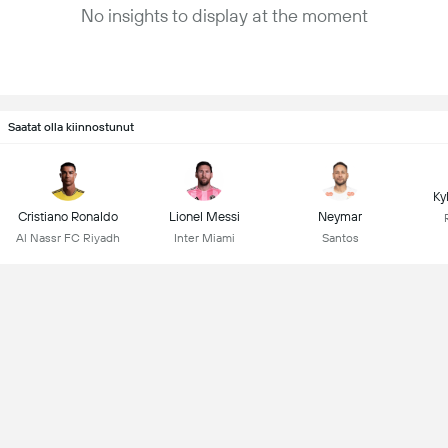
No insights to display at the moment
Saatat olla kiinnostunut
Ky
Cristiano Ronaldo
Lionel Messi
Neymar
Al Nassr FC Riyadh
Inter Miami
Santos