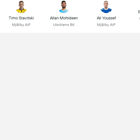
E
Timo Stavitski
Allan Mohideen
Ali Youssef
Mjällby AIF
Utsiktens BK
Mjällby AIF