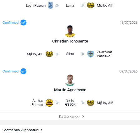
Lech Poznan
Laina
Mjällby AIF
Confirmed
16/07/2026
Christian Tchouante
Zeleznicar
Siirto
Mjällby AIF
Pancevo
Confirmed
09/07/2026
Martin Agnarsson
Siirto
Aarhus
Mjällby AIF
€350K
Fremad
Katso kaikki
Saatat olla kiinnostunut