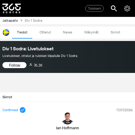
Tulokseni
Jalkapallo
Div 1 Sodra
Tiedot
Ottelut
News
Näkymät
Siirrot
Div 1 Sodra: Livetulokset
Livetulokset, ottelut ja tulokset kilpailulle Div 1 Sodra
Follow
76.3K
Siirrot
Confirmed
17/07/2026
Ian Hoffmann