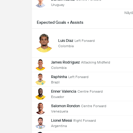
Uruguay
Näyt
Expected Goals + Assists
Luis Diaz
Left Forward
Colombia
James Rodriguez
Attacking Midfield
Colombia
Raphinha
Left Forward
Brazil
Enner Valencia
Centre Forward
Ecuador
Salomon Rondon
Centre Forward
Venezuela
Lionel Messi
Right Forward
Argentina