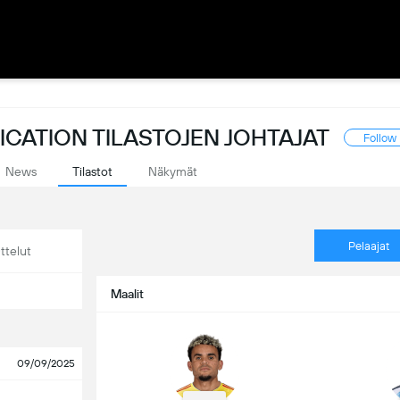
CATION TILASTOJEN JOHTAJAT
Follow
News
Tilastot
Näkymät
Pelaajat
ttelut
Maalit
09/09/2025