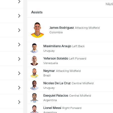
Näyt
Assists
James Rodriguez
Attacking Midfield
Colombia
Maximiliano Araujo
Left Back
Uruguay
Yeferson Soteldo
Left Forward
Venezuela
Neymar
Attacking Midfield
Brazil
Nicolas De La Cruz
Central Midfield
Uruguay
Exequiel Palacios
Central Midfield
Argentina
Lionel Messi
Right Forward
Argentina