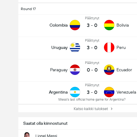
Round 17
Päättynyt
3
-
0
Colombia
Bolivia
Päättynyt
3
-
0
Uruguay
Peru
Päättynyt
0
-
0
Paraguay
Ecuador
Päättynyt
3
-
0
Argentina
Venezuela
Messi's last official home game for Argentina?
Katso kaikki tulokset
Saatat olla kiinnostunut
Lionel Messi