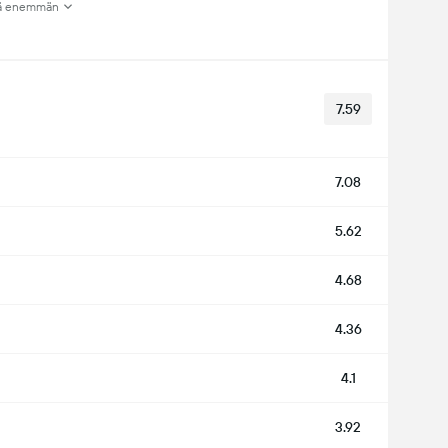
ä enemmän
7.59
7.08
5.62
4.68
4.36
4.1
3.92