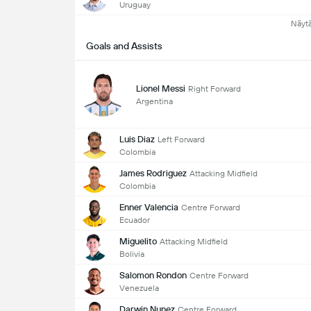
Uruguay
Näyt
Goals and Assists
Lionel Messi
Right Forward
Argentina
Luis Diaz
Left Forward
Colombia
James Rodriguez
Attacking Midfield
Colombia
Enner Valencia
Centre Forward
Ecuador
Miguelito
Attacking Midfield
Bolivia
Salomon Rondon
Centre Forward
Venezuela
Darwin Nunez
Centre Forward