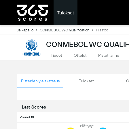
Tulokset
Jalkapallo
CONMEBOL WC Qualification
Tilastot
CONMEBOL WC QUALIFI
Tiedot
Ottelut
Pistetilanne
Pisteiden yleiskatsaus
Tulokset
O
Last Scores
Round 18
Päättynyt