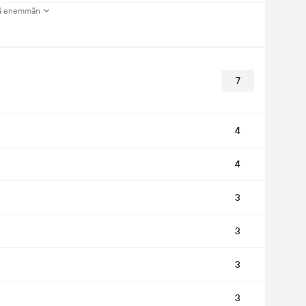
ä enemmän
7
4
4
3
3
3
3