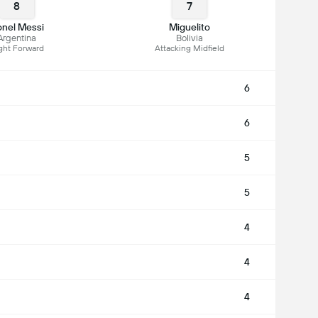
8
7
onel Messi
Miguelito
Argentina
Bolivia
ght Forward
Attacking Midfield
6
6
5
5
4
4
4