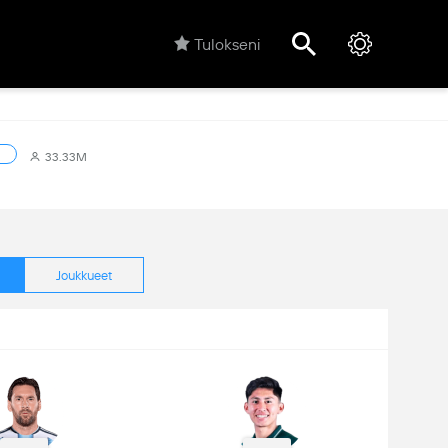
Tulokseni
33.33M
Joukkueet