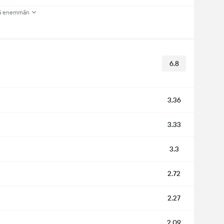
ä enemmän
6.8
3.36
3.33
3.3
2.72
2.27
2.09