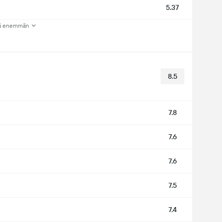
5.37
ä enemmän
8.5
7.8
7.6
7.6
7.5
7.4