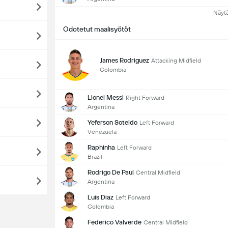
Näyt
Odotetut maalisyötöt
James Rodriguez
Attacking Midfield
Colombia
Lionel Messi
Right Forward
Argentina
Yeferson Soteldo
Left Forward
Venezuela
Raphinha
Left Forward
Brazil
Rodrigo De Paul
Central Midfield
Argentina
Luis Diaz
Left Forward
Colombia
Federico Valverde
Central Midfield