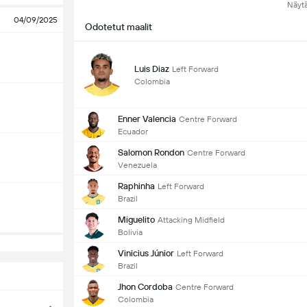
Näyt
04/09/2025
Odotetut maalit
Luis Diaz
Left Forward
Colombia
Enner Valencia
Centre Forward
Ecuador
Salomon Rondon
Centre Forward
Venezuela
Raphinha
Left Forward
Brazil
Miguelito
Attacking Midfield
Bolivia
Vinicius Júnior
Left Forward
Brazil
Jhon Cordoba
Centre Forward
Colombia