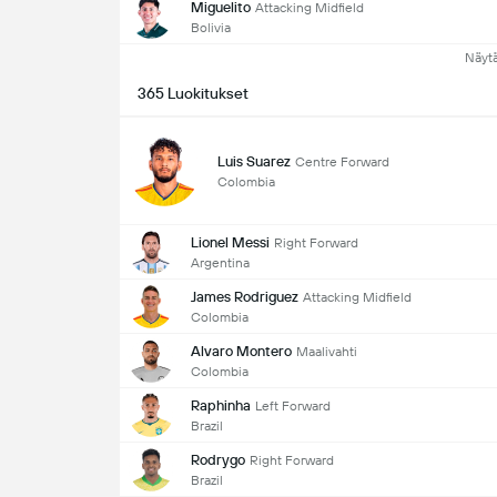
Miguelito
Attacking Midfield
Bolivia
Näyt
365 Luokitukset
Luis Suarez
Centre Forward
Colombia
Lionel Messi
Right Forward
Argentina
James Rodriguez
Attacking Midfield
Colombia
Alvaro Montero
Maalivahti
Colombia
Raphinha
Left Forward
Brazil
Rodrygo
Right Forward
Brazil