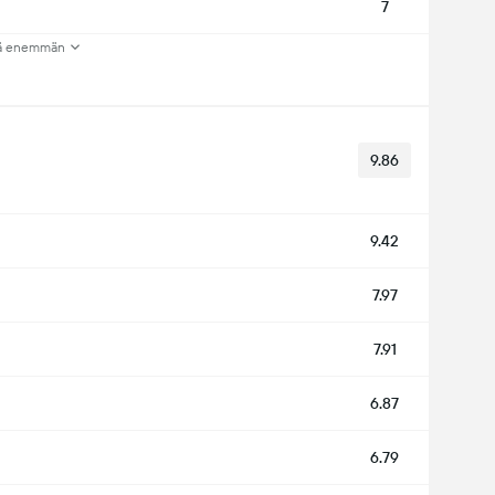
7
ä enemmän
9.86
9.42
7.97
7.91
6.87
6.79