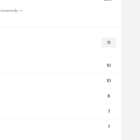
ä enemmän
11
10
10
8
7
7