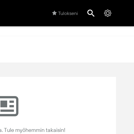
Tulokseni
sia. Tule myöhemmin takaisin!