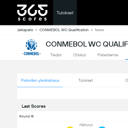
Tulokset
Jalkapallo
CONMEBOL WC Qualification
News
CONMEBOL WC QUALIF
Tiedot
Ottelut
Pistetilanne
Pisteiden yleiskatsaus
Tulokset
O
Last Scores
Round 18
Päättynyt