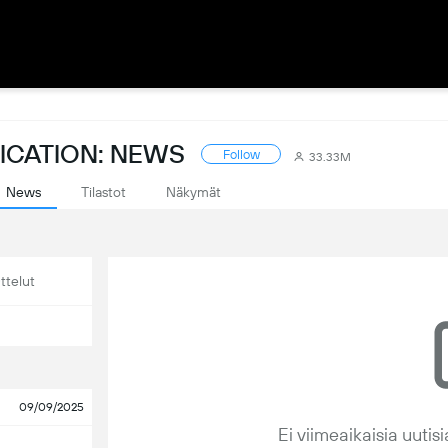
ICATION: NEWS
Follow
33.33M
News
Tilastot
Näkymät
ttelut
09/09/2025
Ei viimeaikaisia uuti