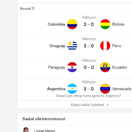
Round 17
Päättynyt
3
-
0
Colombia
Bolivia
Päättynyt
3
-
0
Uruguay
Peru
Päättynyt
0
-
0
Paraguay
Ecuador
Päättynyt
3
-
0
Argentina
Venezuela
Messi's last official home game for Argentina?
Katso kaikki tulokset
Saatat olla kiinnostunut
Lionel Messi