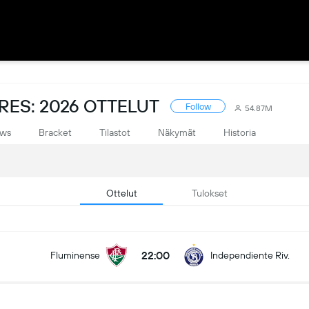
ES: 2026 OTTELUT
Follow
54.87M
ws
Bracket
Tilastot
Näkymät
Historia
Ottelut
Tulokset
22:00
Fluminense
Independiente Riv.