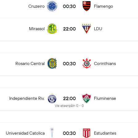
00:30
Cruzeiro
Flamengo
22:00
Mirassol
LDU
00:30
Rosario Central
Corinthians
22:00
Independiente Riv.
Fluminense
Vie eteenpäin 0 - 0
00:30
Universidad Catolica
Estudiantes