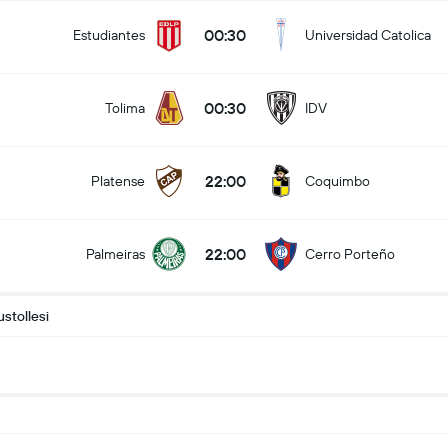
00:30
Estudiantes
Universidad Catolica
00:30
Tolima
IDV
22:00
Platense
Coquimbo
22:00
Palmeiras
Cerro Porteño
stollesi