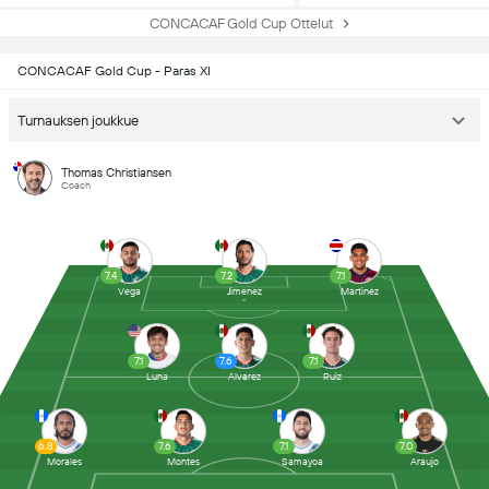
CONCACAF Gold Cup Ottelut
CONCACAF Gold Cup - Paras XI
Turnauksen joukkue
Thomas Christiansen
Coach
7.4
7.2
7.1
Vega
Jimenez
Martinez
7.1
7.6
7.1
Luna
Alvarez
Ruiz
6.8
7.6
7.1
7.0
Morales
Montes
Samayoa
Araujo