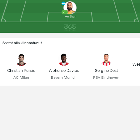
7.3
Menjivar
Saatat olla kiinnostunut
Wes
Christian Pulisic
Alphonso Davies
Sergino Dest
AC Milan
Bayern Munich
PSV Eindhoven