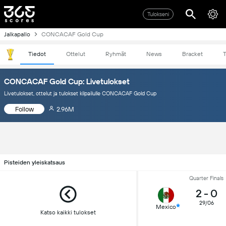
Tulokseni
Jalkapallo
CONCACAF Gold Cup
Tiedot
Ottelut
Ryhmät
News
Bracket
T
CONCACAF Gold Cup: Livetulokset
Livetulokset, ottelut ja tulokset kilpailulle CONCACAF Gold Cup
Follow
2.96M
Pisteiden yleiskatsaus
Quarter Finals
2
-
0
29/06
Mexico
Katso kaikki tulokset