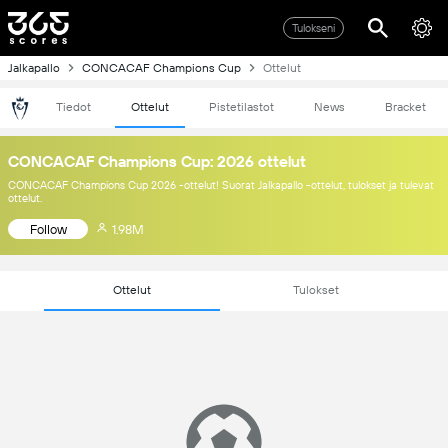
Tulokseni
Jalkapallo
CONCACAF Champions Cup
Ottelut
Tiedot
Ottelut
Pistetilastot
News
Bracket
CONCACAF Champions Cup: 2026 ottelut
CONCACAF Champions Cup 2026 -ottelut! Suorat Jalkapallo -ottelut, tulokset ja tulevat
ottelut.
Follow
1.98M
Ottelut
Tulokset