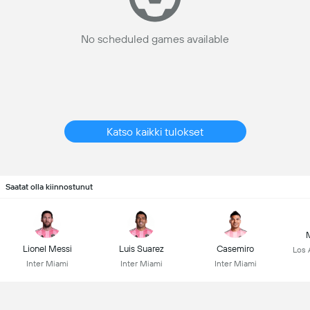
No scheduled games available
Katso kaikki tulokset
Saatat olla kiinnostunut
Lionel Messi
Luis Suarez
Casemiro
Los 
Inter Miami
Inter Miami
Inter Miami