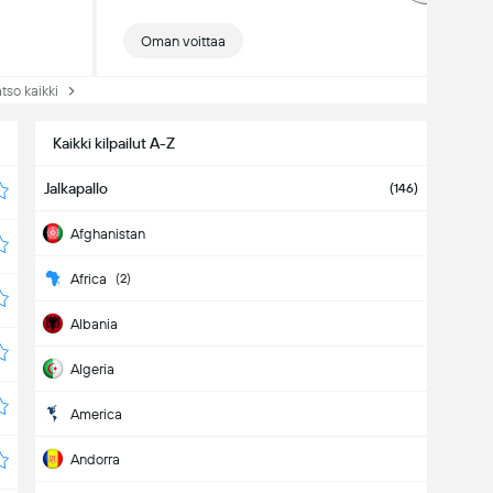
Oman voittaa
so kaikki
Kaikki kilpailut A-Z
Jalkapallo
(146)
Afghanistan
Africa
(2)
Albania
Algeria
America
Andorra