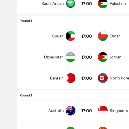
17:00
Saudi Arabia
Palestine
Round 1
17:00
Kuwait
Oman
17:00
Uzbekistan
Jordan
17:00
Bahrain
North Kor
Round 1
17:00
Australia
Singapore
Asian Cup
09/01
17:00
Australia
Singapore