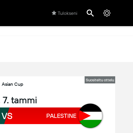
Tulokseni
Suositeltu ottelu
Asian Cup
, 7. tammi
VS
PALESTINE