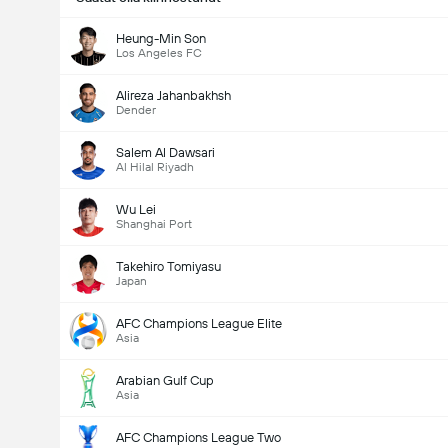
Heung-Min Son
Los Angeles FC
Alireza Jahanbakhsh
Dender
Salem Al Dawsari
Al Hilal Riyadh
Wu Lei
Shanghai Port
Takehiro Tomiyasu
Japan
AFC Champions League Elite
Asia
Arabian Gulf Cup
Asia
AFC Champions League Two