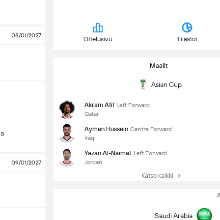
08/01/2027
Ottelusivu
Tilastot
Maalit
Asian Cup
Akram Afif
Left Forward
Qatar
Aymen Hussein
Centre Forward
ea
Iraq
Yazan Al-Naimat
Left Forward
Jordan
09/01/2027
Katso kaikki
Saudi Arabia