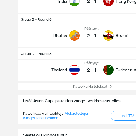
2
-
1
India
Hong Kon
Group B - Round 6
Päättynyt
2
-
1
Bhutan
Brunei
Group D - Round 6
Päättynyt
2
-
1
Thailand
Turkmenis
Katso kaikki tulokset
Lisää Asian Cup -pisteiden widget verkkosivustollesi
Katso lisää vaihtoehtoja
Mukautettujen
Luo HTML-
widgettien luominen
Saatat olla kiinnostunut