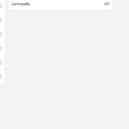
Lentopallo
Bangladesh
(21)
Barbados
Belarus
(4)
Belgium
Belize
Bermuda
Bolivia
(3)
Bosnia & Herzegovina
Botswana
Brazil
(6)
Brunei Darussalam