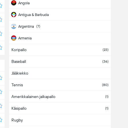
Angola
Antigua & Barbuda
Argentina
(7)
Armenia
Koripallo
Aruba
(23)
Baseball
Asia
(36)
Jääkiekko
Australia
Tennis
Austria
(80)
Amerikkalainen jalkapallo
Azerbaijan
(1)
Käsipallo
Bahamas
(1)
Rugby
Bahrain