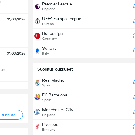
g
Premier League
England
UEFA Europa League
31/03/2026
Europe
Bundesliga
Germany
Serie A
31/03/2026
Italy
Suositut joukkueet
tan
Real Madrid
Spain
FC Barcelona
Spain
Manchester City
tunniste
England
Liverpool
England