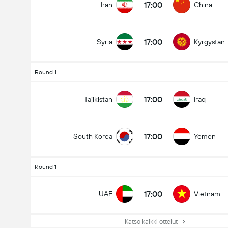
17:00
Iran
China
Who will win?
17:00
Syria
Kyrgystan
ia
Tasapeli
Singapore
Round 1
17:00
Tajikistan
Iraq
17:00
South Korea
Yemen
Round 1
17:00
UAE
Vietnam
Katso kaikki ottelut