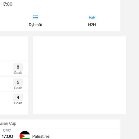
17:00
Ryhmät
H2H
8
Goals
6
Goals
4
Goals
Asian Cup
07/01
17:00
Palestine