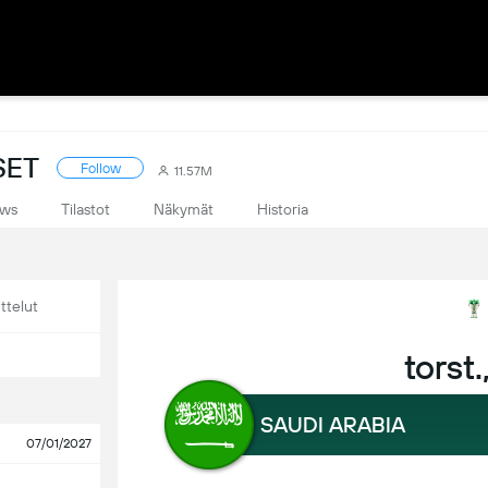
SET
Follow
11.57M
ws
Tilastot
Näkymät
Historia
ttelut
torst.
SAUDI ARABIA
07/01/2027