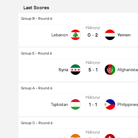
Last Scores
Group B - Round 6
Päättynyt
0
-
2
Lebanon
Yemen
Group E - Round 6
Päättynyt
5
-
1
Syria
Afghanista
Group A - Round 6
Päättynyt
1
-
1
Tajikistan
Philippines
Group C - Round 6
Päättynyt