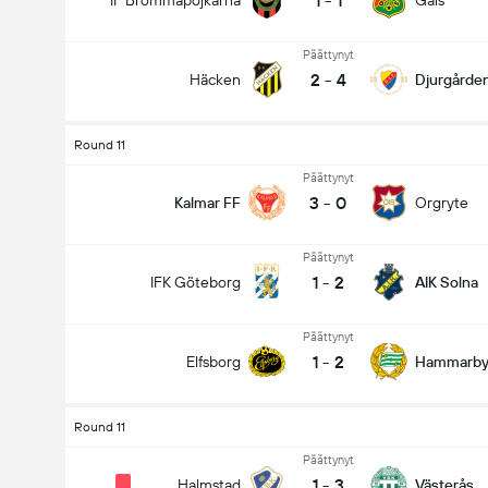
1
-
1
IF Brommapojkarna
Gais
Päättynyt
2
-
4
Häcken
Djurgårde
Round 11
Päättynyt
3
-
0
Kalmar FF
Orgryte
Päättynyt
1
-
2
IFK Göteborg
AIK Solna
Päättynyt
1
-
2
Elfsborg
Hammarb
Round 11
Päättynyt
1
-
3
Halmstad
Västerås