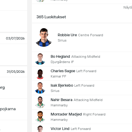
Näyt
365 Luokitukset
Robbie Ure
Centre Forward
03/07/2026
Sirius
Bo Hegland
Attacking Midfield
Djurgårdens IF
Charles Sagoe
Left Forward
31/05/2026
Kalmar FF
Isak Bjerkebo
Left Forward
org
Sirius
Nahir Besara
Attacking Midfield
Hammarby
pojkarna
Montader Madjed
Right Forward
Hammarby
Victor Lind
Left Forward
y