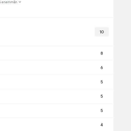
ä enemmän
10
8
6
5
5
5
4