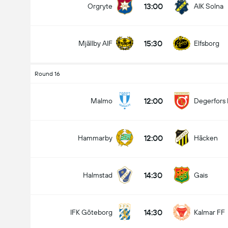
13:00
Orgryte
AIK Solna
15:30
Mjällby AIF
Elfsborg
Round 16
12:00
Malmo
Degerfors 
12:00
Hammarby
Häcken
14:30
Halmstad
Gais
14:30
IFK Göteborg
Kalmar FF