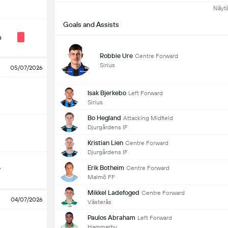
Näyt
Goals and Assists
n
Robbie Ure
Centre Forward
Sirius
05/07/2026
Isak Bjerkebo
Left Forward
Sirius
Bo Hegland
Attacking Midfield
Djurgårdens IF
Kristian Lien
Centre Forward
Djurgårdens IF
Erik Botheim
Centre Forward
y
Malmö FF
Mikkel Ladefoged
Centre Forward
04/07/2026
Västerås
Paulos Abraham
Left Forward
Hammarby