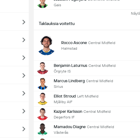
Gais
Näyt
Taklauksia voitettu
Rocco Ascone
Central Midfield
Halmstad
Benjamin Laturnus
Central Midfield
Örgryte IS
Marcus Lindberg
Central Midfield
Sirius
Elliot Stroud
Left Midfield
Mjällby AIF
Kazper Karlsson
Central Midfield
Degerfors IF
Mamadou Diagne
Central Midfield
Västerås