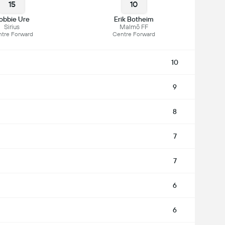
15
10
obbie Ure
Erik Botheim
Sirius
Malmö FF
tre Forward
Centre Forward
10
9
8
7
7
6
6