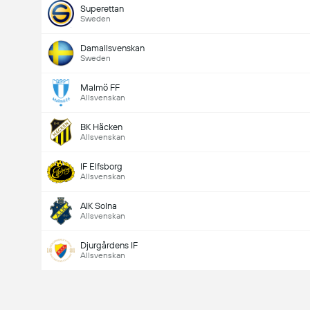
Superettan
Sweden
Damallsvenskan
Sweden
Malmö FF
Allsvenskan
BK Häcken
Allsvenskan
IF Elfsborg
Allsvenskan
AIK Solna
Allsvenskan
Djurgårdens IF
Allsvenskan