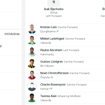
11
Isak Bjerkebo
R
Sirius
Left Forward
Cen
Kristian Lien
Centre Forward
Djurgårdens IF
09/08/2026
Mikkel Ladefoged
Centre Forward
Västerås
IF
Paulos Abraham
Left Forward
Hammarby
Gustav Lindgren
Centre Forward
BK Häcken
Noah Christoffersson
Centre Forward
Örgryte IS
Charlie Rosenqvist
Centre Forward
Kalmar FF
Taonsa Axel
Attacking Midfield
Västerås