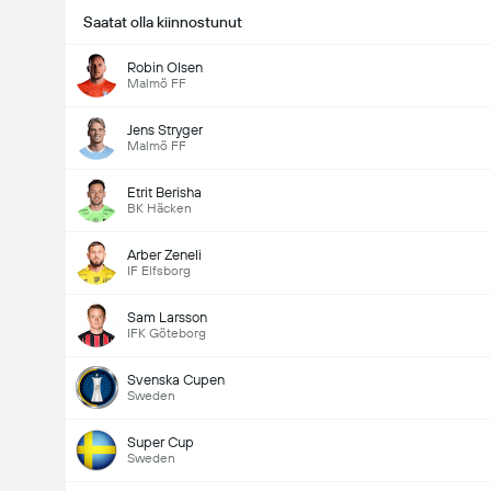
Saatat olla kiinnostunut
Robin Olsen
Malmö FF
Jens Stryger
Malmö FF
Etrit Berisha
BK Häcken
Arber Zeneli
IF Elfsborg
Sam Larsson
IFK Göteborg
Svenska Cupen
Sweden
Super Cup
Sweden