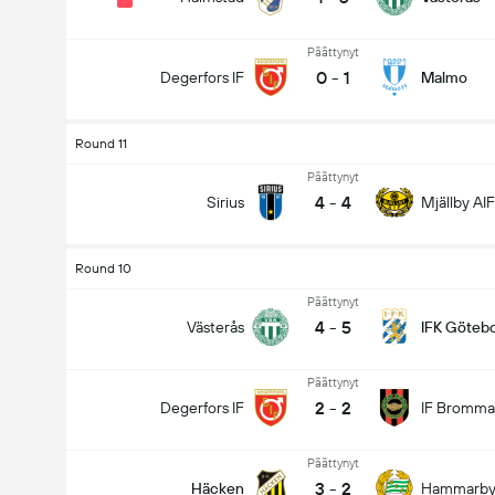
Päättynyt
0
-
1
Degerfors IF
Malmo
Round 11
Päättynyt
4
-
4
Sirius
Mjällby AIF
Round 10
Päättynyt
4
-
5
Västerås
IFK Göteb
Päättynyt
2
-
2
Degerfors IF
IF Bromma
Päättynyt
3
-
2
Häcken
Hammarb