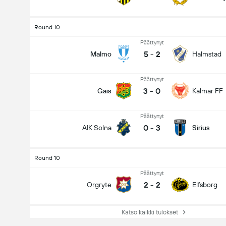
Round 10
Päättynyt
5
-
2
Malmo
Halmstad
Päättynyt
3
-
0
Gais
Kalmar FF
Päättynyt
0
-
3
AIK Solna
Sirius
Round 10
Päättynyt
2
-
2
Orgryte
Elfsborg
Katso kaikki tulokset