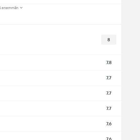
ä enemmän
8
7.8
7.7
7.7
7.7
7.6
7.6