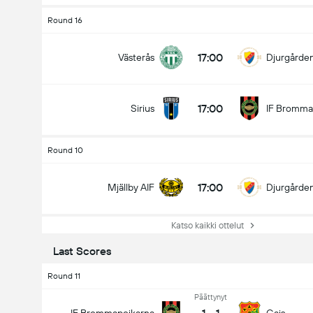
Round 16
17:00
Västerås
Djurgårde
17:00
Sirius
IF Bromma
Round 10
17:00
Mjällby AIF
Djurgårde
Katso kaikki ottelut
Last Scores
Round 11
Päättynyt