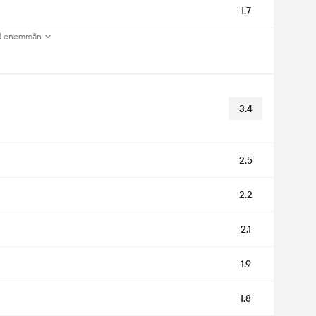
1.7
ä enemmän
3.4
2.5
2.2
2.1
1.9
1.8