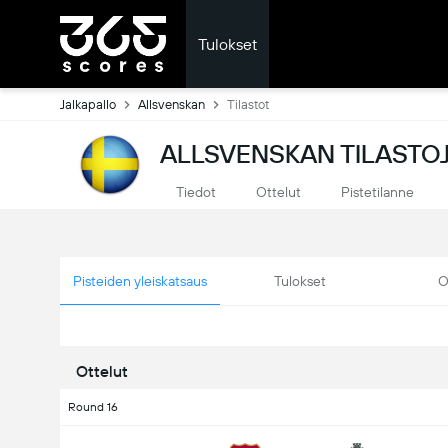
Tulokset
Jalkapallo
Allsvenskan
Tilastot
ALLSVENSKAN TILASTOJ
Tiedot
Ottelut
Pistetilanne
Pisteiden yleiskatsaus
Tulokset
O
Ottelut
Round 16