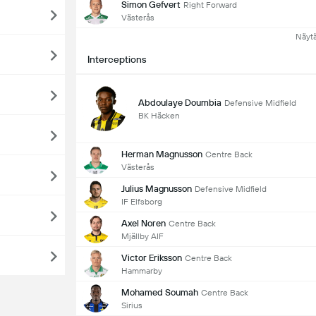
Simon Gefvert
Right Forward
Västerås
Näyt
Interceptions
Abdoulaye Doumbia
Defensive Midfield
BK Häcken
Herman Magnusson
Centre Back
Västerås
Julius Magnusson
Defensive Midfield
IF Elfsborg
Axel Noren
Centre Back
Mjällby AIF
Victor Eriksson
Centre Back
Hammarby
Mohamed Soumah
Centre Back
Sirius