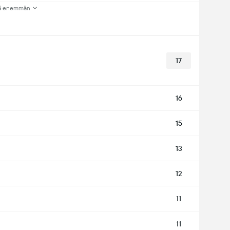
ä enemmän
17
16
15
13
12
11
11