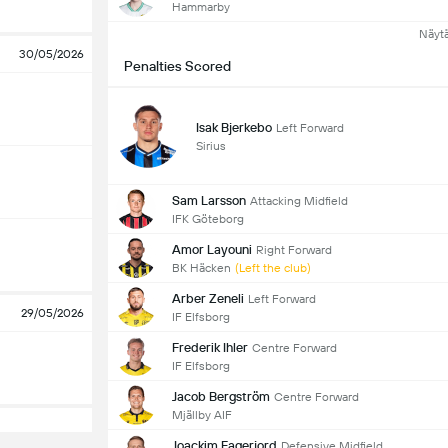
Hammarby
Näyt
30/05/2026
Penalties Scored
Isak Bjerkebo
Left Forward
Sirius
Sam Larsson
Attacking Midfield
IFK Göteborg
Amor Layouni
Right Forward
BK Häcken
(Left the club)
Arber Zeneli
Left Forward
29/05/2026
IF Elfsborg
Frederik Ihler
Centre Forward
IF Elfsborg
Jacob Bergström
Centre Forward
Mjällby AIF
Joackim Fagerjord
Defensive Midfield