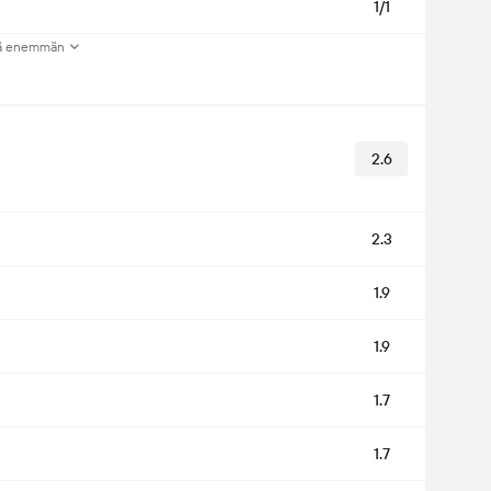
1/1
ä enemmän
2.6
2.3
1.9
1.9
1.7
1.7