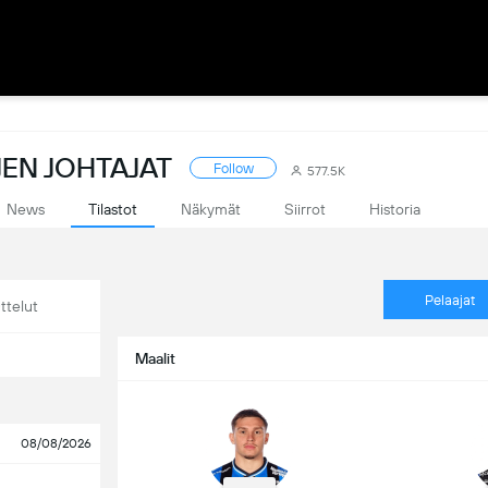
EN JOHTAJAT
Follow
577.5K
News
Tilastot
Näkymät
Siirrot
Historia
Pelaajat
ttelut
Maalit
08/08/2026