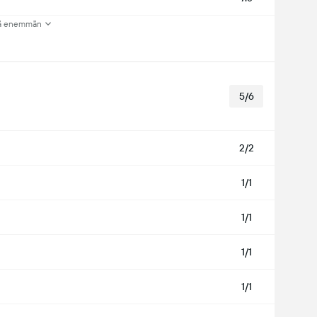
ä enemmän
5/6
2/2
1/1
1/1
1/1
1/1