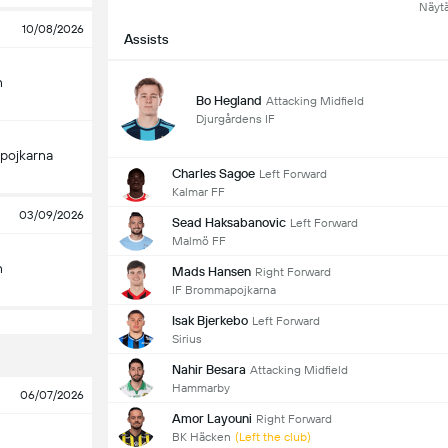
Näyt
10/08/2026
Assists
n
Bo Hegland
Attacking Midfield
Djurgårdens IF
pojkarna
Charles Sagoe
Left Forward
Kalmar FF
03/09/2026
Sead Haksabanovic
Left Forward
Malmö FF
n
Mads Hansen
Right Forward
IF Brommapojkarna
Isak Bjerkebo
Left Forward
Sirius
Nahir Besara
Attacking Midfield
Hammarby
06/07/2026
Amor Layouni
Right Forward
BK Häcken
(Left the club)