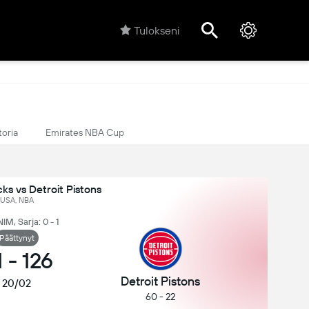
Tulokseni
toria
Emirates NBA Cup
ks vs Detroit Pistons
USA, NBA
NIM, Sarja: 0 - 1
Päättynyt
1
-
126
Detroit Pistons
20/02
60 - 22