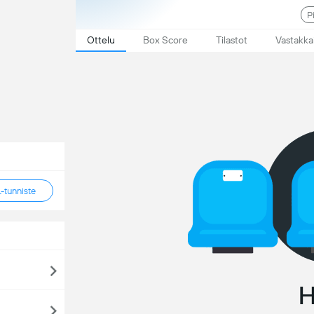
P
Ottelu
Box Score
Tilastot
Vastakka
tunniste
H