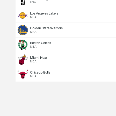
USA
Los Angeles Lakers
NBA
Golden State Warriors
NBA
Boston Celtics
NBA
Miami Heat
NBA
Chicago Bulls
NBA