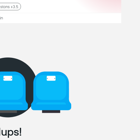
istons +3.5
in
ups!