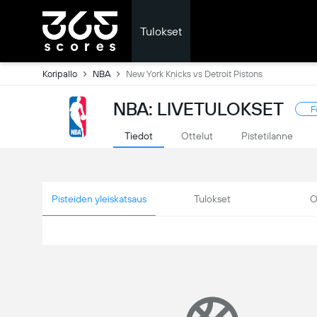
Tulokset
Koripallo
NBA
New York Knicks vs Detroit Pistons
NBA: LIVETULOKSET
F
Tiedot
Ottelut
Pistetilanne
Pisteiden yleiskatsaus
Tulokset
O