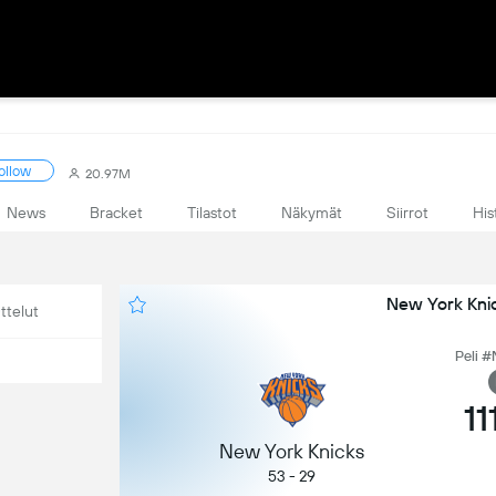
ollow
20.97M
News
Bracket
Tilastot
Näkymät
Siirrot
His
New York Knic
ttelut
Peli #
11
New York Knicks
53 - 29