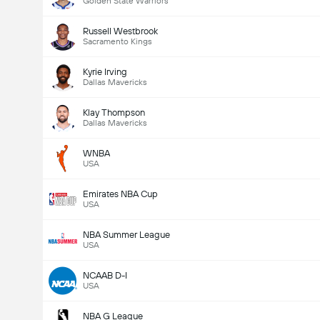
Golden State Warriors
Russell Westbrook
Sacramento Kings
Kyrie Irving
Dallas Mavericks
Klay Thompson
Dallas Mavericks
WNBA
USA
Emirates NBA Cup
USA
NBA Summer League
USA
NCAAB D-I
USA
NBA G League