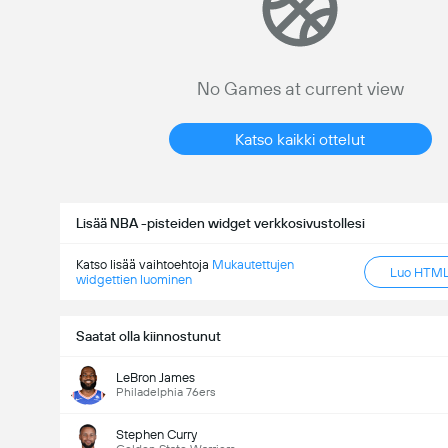
No Games at current view
Katso kaikki ottelut
Lisää NBA -pisteiden widget verkkosivustollesi
Katso lisää vaihtoehtoja
Mukautettujen
Luo HTML-
widgettien luominen
Saatat olla kiinnostunut
LeBron James
Philadelphia 76ers
Stephen Curry