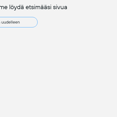
mme löydä etsimääsi sivua
ä uudelleen