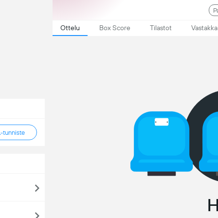
P
Ottelu
Box Score
Tilastot
Vastakka
tunniste
H