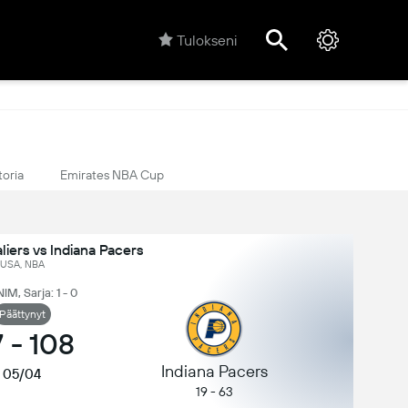
Tulokseni
toria
Emirates NBA Cup
iers vs Indiana Pacers
USA, NBA
NIM, Sarja: 1 - 0
Päättynyt
7
-
108
Indiana Pacers
05/04
19 - 63