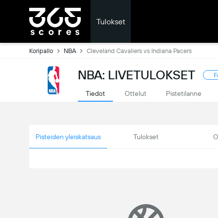
Tulokset
Koripallo
NBA
Cleveland Cavaliers vs Indiana Pacers
NBA: LIVETULOKSET
F
Tiedot
Ottelut
Pistetilanne
Pisteiden yleiskatsaus
Tulokset
O