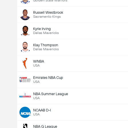
Golden State Warriors
Russell Westbrook
Sacramento Kings
Kyrie Irving
Dallas Mavericks
Klay Thompson
Dallas Mavericks
WNBA
USA
Emirates NBA Cup
USA
NBA Summer League
USA
NCAAB D-I
USA
NBA G League