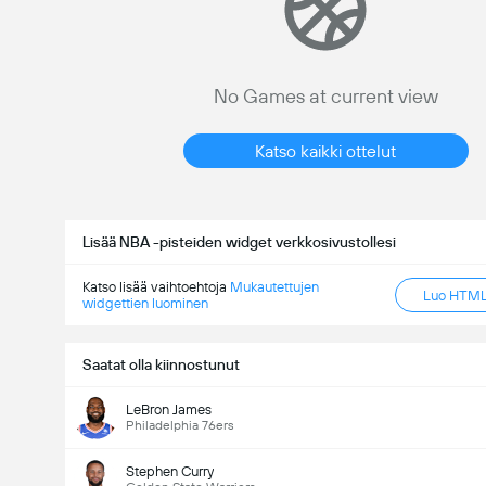
No Games at current view
Katso kaikki ottelut
Lisää NBA -pisteiden widget verkkosivustollesi
Katso lisää vaihtoehtoja
Mukautettujen
Luo HTML-
widgettien luominen
Saatat olla kiinnostunut
LeBron James
Philadelphia 76ers
Stephen Curry