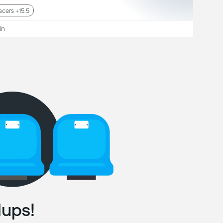
acers +15.5
in
ups!