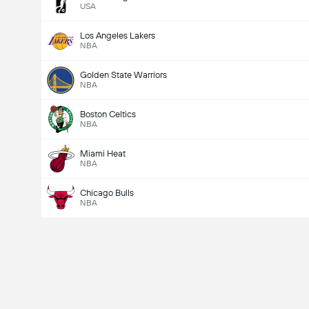
USA
Los Angeles Lakers
NBA
Golden State Warriors
NBA
Boston Celtics
NBA
Miami Heat
NBA
Chicago Bulls
NBA