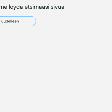
mme löydä etsimääsi sivua
ä uudelleen