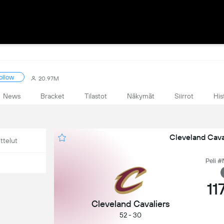
ollow
20.97M
News
Bracket
Tilastot
Näkymät
Siirrot
His
Cleveland Caval
ttelut
Peli #
11
Cleveland Cavaliers
52 - 30