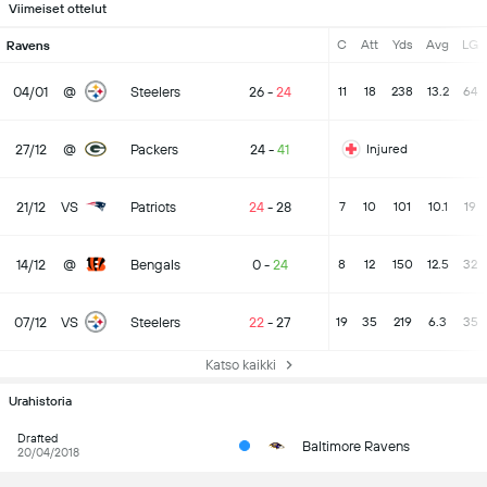
Viimeiset ottelut
C
Att
Yds
Avg
LG
Ravens
04/01
@
Steelers
26
-
24
11
18
238
13.2
64
27/12
@
Packers
24
-
41
Injured
21/12
VS
Patriots
24
-
28
7
10
101
10.1
19
14/12
@
Bengals
0
-
24
8
12
150
12.5
32
07/12
VS
Steelers
22
-
27
19
35
219
6.3
35
Katso kaikki
Urahistoria
Drafted
Baltimore Ravens
20/04/2018