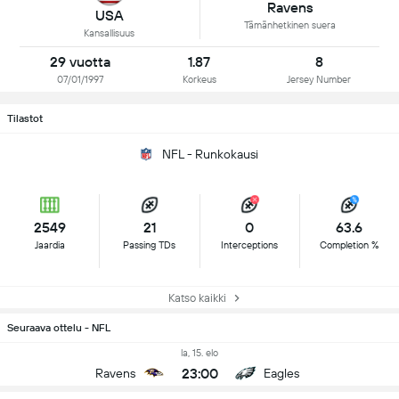
Ravens
USA
Tämänhetkinen suera
Kansallisuus
29 vuotta
1.87
8
07/01/1997
Korkeus
Jersey Number
Tilastot
NFL - Runkokausi
2549
21
0
63.6
Jaardia
Passing TDs
Interceptions
Completion %
Katso kaikki
Seuraava ottelu - NFL
la, 15. elo
23:00
Ravens
Eagles