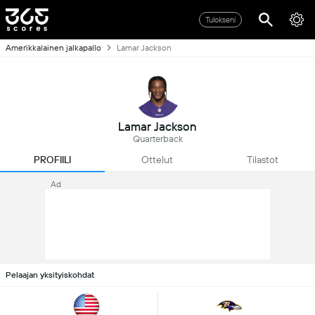
Tulokseni
Amerikkalainen jalkapallo
Lamar Jackson
Lamar Jackson
Quarterback
PROFIILI
Ottelut
Tilastot
Ad
Pelaajan yksityiskohdat