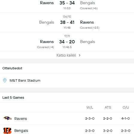
35 - 34
Ravens
Bengals
Yli 53
Covered (+6)
06/10
38 - 41
Bengals
Ravens
Yli 48
Covered (-2.5)
17/11
34 - 20
Ravens
Bengals
Covered (-4)
Yli 46.5
Katso kaikki
Ottelutiedot
M&T Bank Stadium
Last 5 Games
W/L
ATS
O/U
Ravens
2-3-0
2-2-0
4-1-0
Bengals
2-3-0
3-2-0
2-3-0