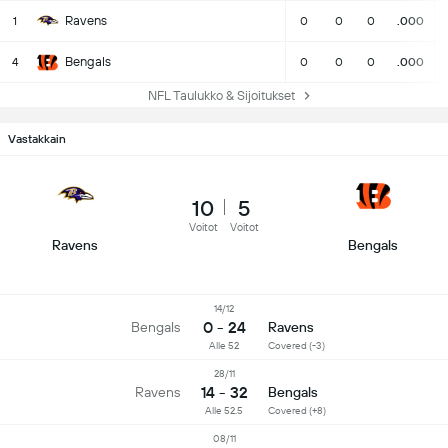
Ravens
1
0
0
0
.000
Bengals
4
0
0
0
.000
NFL Taulukko & Sijoitukset
Vastakkain
10
5
Voitot
Voitot
Ravens
Bengals
14/12
0 - 24
Bengals
Ravens
Alle 52
Covered (-3)
28/11
14 - 32
Ravens
Bengals
Alle 52.5
Covered (+8)
08/11