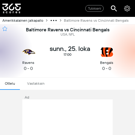
Tulokseni
Amerikkalainen jalkapallo
Baltimore Ravens vs Cincinnati Bengals
Baltimore Ravens vs Cincinnati Bengals
USA, NFL
sunn., 25. loka
17:00
Ravens
Bengals
0 - 0
0 - 0
Ottelu
Vastakkain
Ad