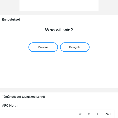
Ennustukset
Who will win?
Ravens
Bengals
Tämänetkiset taulukkosijainnit
AFC North
W
H
T
PCT