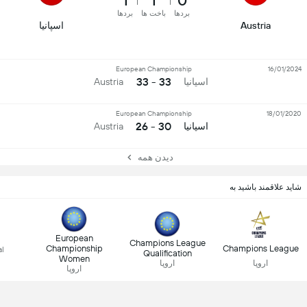
1
1
0
بردها
باخت ها
بردها
Austria
اسپانیا
European Championship
16/01/2024
33 - 33
اسپانیا
Austria
European Championship
18/01/2020
30 - 26
اسپانیا
Austria
دیدن همه
شاید علاقمند باشید به
European
Champions League
Championship
Champions League
al
Qualification
Women
اروپا
اروپا
اروپا