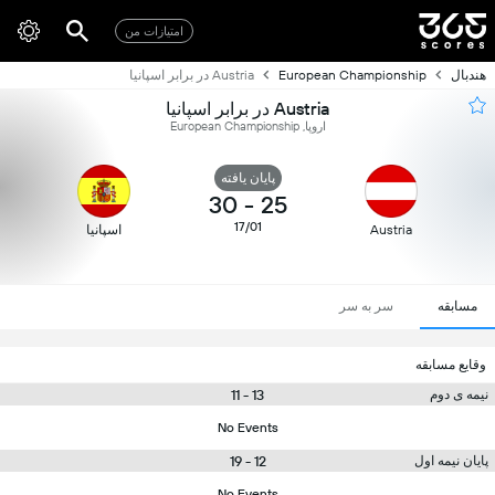
امتیازات من
هندبال
European Championship
Austria در برابر اسپانیا
Austria در برابر اسپانیا
اروپا, European Championship
پایان یافته
30
-
25
17/01
Austria
اسپانیا
مسابقه
سر به سر
وقایع مسابقه
13 - 11
نیمه ی دوم
No Events
12 - 19
پایان نیمه اول
No Events