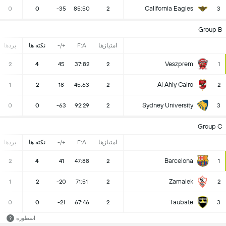
California Eagles
0
0
-35
85:50
2
3
Group B
امتیازها
F:A
+/-
نکته ها
بردها
Veszprem
2
4
45
37:82
2
1
Al Ahly Cairo
1
2
18
45:63
2
2
Sydney University
0
0
-63
92:29
2
3
Group C
امتیازها
F:A
+/-
نکته ها
بردها
Barcelona
2
4
41
47:88
2
1
Zamalek
1
2
-20
71:51
2
2
Taubate
0
0
-21
67:46
2
3
اسطوره
?