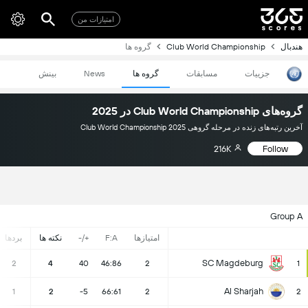
امتیازات من
هندبال
Club World Championship
گروه ها
جزییات
مسابقات
گروه ها
News
بینش
گروه‌های Club World Championship در 2025
آخرین رتبه‌های زنده در مرحله گروهی Club World Championship 2025
216K
Follow
Group A
امتیازها
F:A
+/-
نکته ها
بردها
SC Magdeburg
2
4
40
46:86
2
1
Al Sharjah
1
2
-5
66:61
2
2