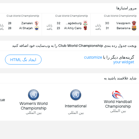
مرور امتیازها
Club World Championship
Club World Championship
Club World Championship
28
Zamalek
32
SC Magdeburg
30
Veszprem
پایان
پایان
پایا
28
Al Sharjah
23
Al Ahly Cairo
31
Barcelona
یافته
یافته
یافت
ویجت جدول رده بندی Club World Championship را به وب‌سایت خود اضافه کنید
گزینه‌های دیگر را با
customize
ایجاد تگ HTML
your widget
شاید علاقمند باشید به
gue
World Handball
Women's World
International
Championship
Championship
بین المللی
بین المللی
بین المللی