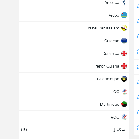
America
Aruba
Brunei Darussalam
Curaçao
Dominica
French Guiana
Guadeloupe
IOC
Martinique
ROC
بسکتبال
Stay Home
(18)