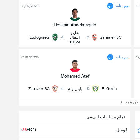
03
مورد تأیید
18/07/2026
Hossam Abdelmaguid
نقل و
Zamalek SC
انتقال
Ludogorets
€1.5M
12
مورد تأیید
01/07/2026
Mohamed Atef
El Geish
پایان وام
Zamalek SC
ن همه
تمام مسابقات الف-ی
فوتبال
(
38
/494)