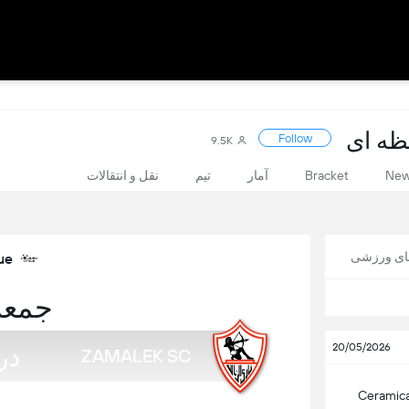
Follow
9.5K
Ne
Bracket
آمار
تیم
نقل و انتقالات
های ورزشی
ue
جمعه, 21 
در
20/05/2026
ZAMALEK SC
Ceramica