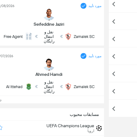
مورد تأیید
/08/2026
Seifeddine Jaziri
نقل و
Zamalek SC
انتقال
Free Agent
رایگان
مورد تأیید
/07/2026
Ahmed Hamdi
نقل و
Zamalek SC
انتقال
Al Ittehad
رایگان
دید
مسابقات محبوب
UEFA Champions League
اروپا