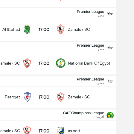
Premier League
مصر
17:00
Al Ittehad
Zamalek SC
Premier League
مصر
17:00
Zamalek SC
National Bank Of Egypt
Premier League
مصر
17:00
Petrojet
Zamalek SC
CAF Champions League
آفریقا
Premier League
26/08
17:00
Zamalek SC
as port
17:00
Zamalek SC
National Bank Of 