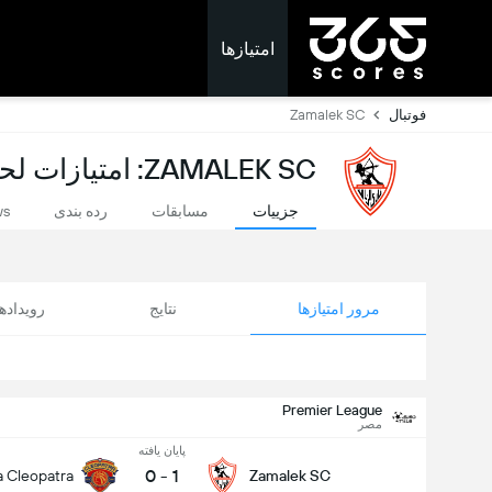
امتیازها
فوتبال
Zamalek SC
ZAMALEK SC: امتیازات لحظه ای
جزییات
مسابقات
رده بندی
ws
مرور امتیازها
نتایج
رویداد
Premier League
مصر
پایان یافته
0
-
1
 Cleopatra
Zamalek SC