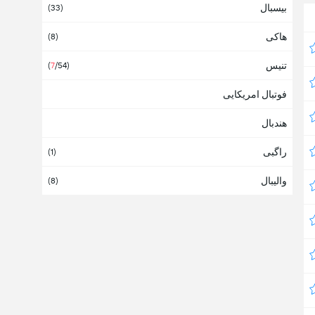
بیسبال
Turks and Caicos Islands
(33)
هاکی
آذربایجان
(8)
تنیس
آرژانتین
(
7
/54)
(28)
فوتبال امریکایی
آسیا
هندبال
آفریقا
(2)
راگبی
آفریقای جنوبی
(1)
(2)
والیبال
آلبانی
(8)
آلمان
(
8
/17)
آمریکای جنوبی
آمریکای شمالی
(8)
آنتیگوا و باربودا