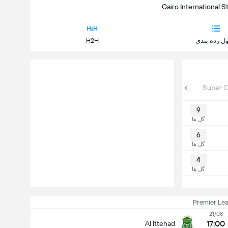
ل رده بندی
H2H
Egypt League Cup
Arab Club Champions Cup
Super 
9
گل ها
6
گل ها
4
گل ها
Premier Le
21/08
17:00
Al Ittehad