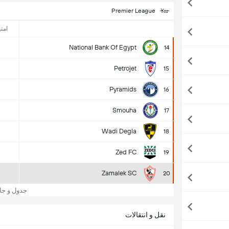
Premier League
امتی
National Bank Of Egypt
14
Petrojet
15
Pyramids
16
Smouha
17
Wadi Degla
18
Zed FC
19
Zamalek SC
20
جدول و جایگاه k SC
نقل و انتقالات