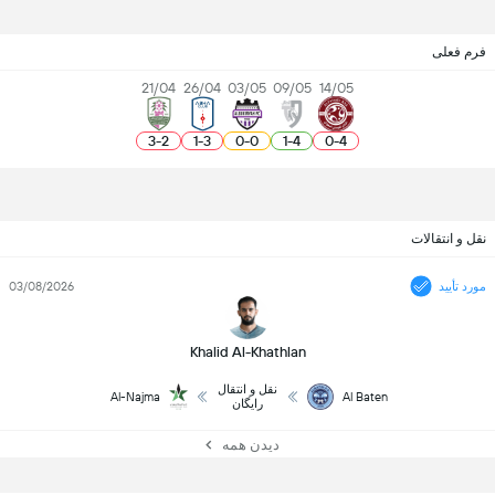
فرم فعلی
21/04
26/04
03/05
09/05
14/05
3
-
2
1
-
3
0
-
0
1
-
4
0
-
4
نقل و انتقالات
مورد تأیید
03/08/2026
Khalid Al-Khathlan
نقل و انتقال
Al-Najma
Al Baten
رایگان
دیدن همه