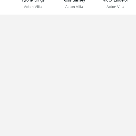
Tyrone Mings
Ross Barkley
Victor Lindelof
a
Aston Villa
Aston Villa
Aston Villa