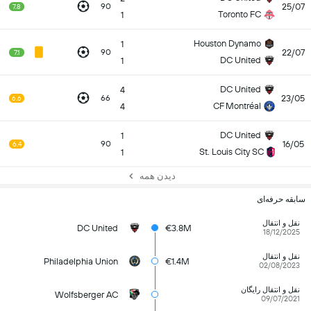
25/07
90
7.8
Toronto FC
1
Houston Dynamo
1
22/07
90
7.1
DC United
1
DC United
4
23/05
66
6.6
CF Montréal
4
DC United
1
16/05
90
6.4
St. Louis City SC
1
دیدن همه
سابقه حرفه‌ای
نقل و انتقال
DC United
€3.8M
18/12/2025
نقل و انتقال
Philadelphia Union
€1.4M
02/08/2023
نقل و انتقال رایگان
Wolfsberger AC
09/07/2021