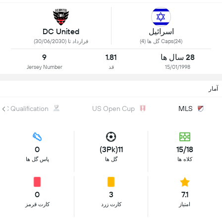
اسرائیل
DC United
Caps(24) گل ها (4)
قرارداد تا (30/06/2030)
28 سال ها
1.81
9
15/01/1998
قد
Jersey Number
آمار
C Qualification
US Open Cup
MLS
0
11(3Pk)
15/18
کلاه ها
گل ها
پاس گل ها
0
3
7.1
امتیاز
کارت زرد
کارت قرمز