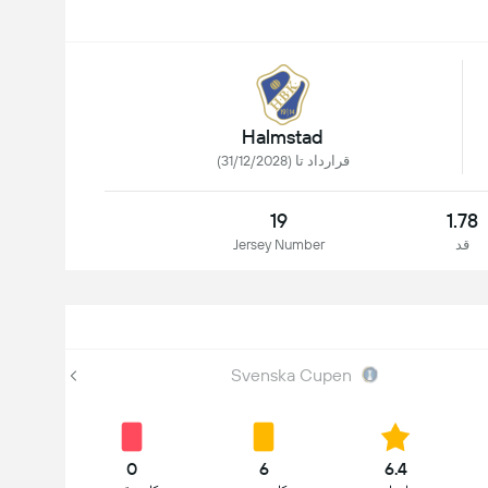
Halmstad
قرارداد تا (31/12/2028)
19
1.78
قد
Jersey Number
Svenska Cupen
0
6
6.4