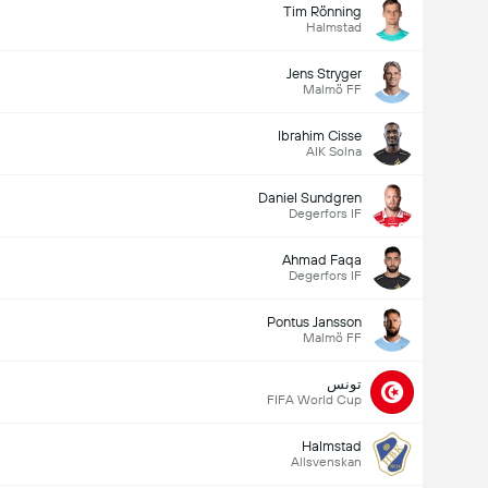
Tim Rönning
Halmstad
Jens Stryger
Malmö FF
Ibrahim Cisse
AIK Solna
Daniel Sundgren
Degerfors IF
Ahmad Faqa
Degerfors IF
Pontus Jansson
Malmö FF
تونس
FIFA World Cup
Halmstad
Allsvenskan