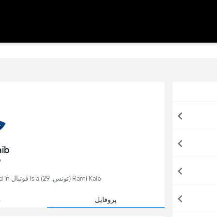
aib
د
Rami Kaib (تونس, 29) is a فوتبال player, currently playing for Halmstad in سوئد.
پروفایل
م