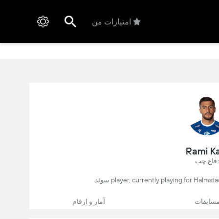
امتیازات من
Rami K
فاع چپ
سابقات
آمار و ارقام