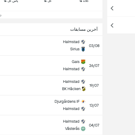
کلاه ها
گل ها
پاس گل ها
دید
آخرین مسابقات
Halmstad
03/08
Sirius
Gais
26/07
Halmstad
Halmstad
19/07
BK Häcken
Djurgårdens IF
13/07
Halmstad
Halmstad
04/07
Västerås