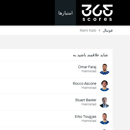
امتیازها
فوتبال
Rami Kaib
شاید علاقمند باشید به
Omar Faraj
Halmstad
Rocco Ascone
Halmstad
Stuart Baxter
Halmstad
Erko Tougjas
Halmstad