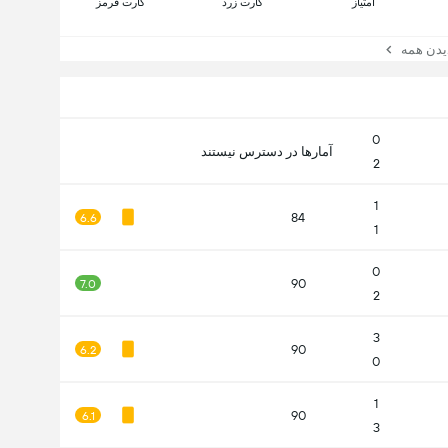
امتیاز
کارت زرد
کارت قرمز
ن همه
0
آمارها در دسترس نیستند
2
1
84
6.6
1
0
90
7.0
2
3
90
6.2
0
1
90
6.1
3