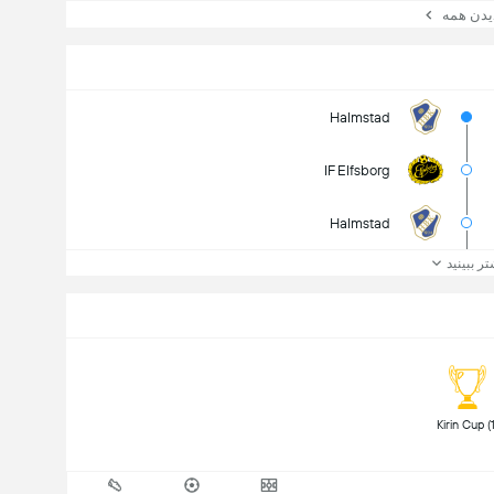
ن همه
Halmstad
IF Elfsborg
Halmstad
تر ببینید