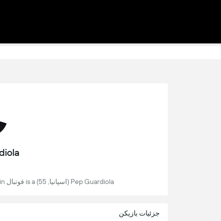
diola
Pep Guardiola (اسپانیا, 55) is a فوتبال coach, last coached Manchester City in انگلیس.
جزئیات بازیکن