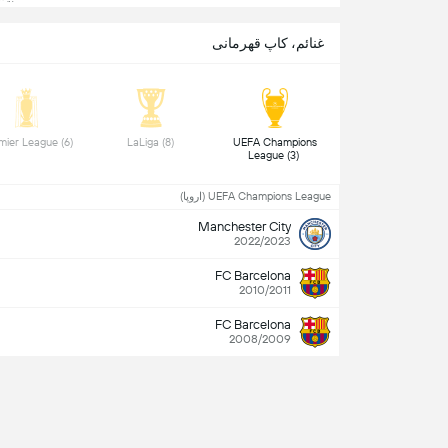
غنائم، کاپ قهرمانی
 Premier League (6) 
 LaLiga (8) 
 UEFA Champions 
League (3) 
UEFA Champions League (اروپا)
Manchester City
2022/2023
FC Barcelona
2010/2011
FC Barcelona
2008/2009