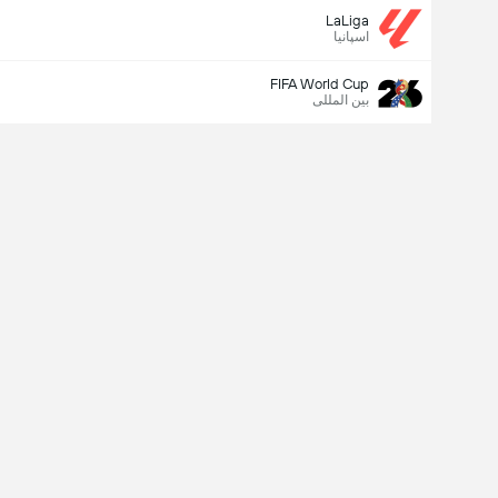
LaLiga
اسپانیا
FIFA World Cup
بین المللی
Last Goalscorer
X
V