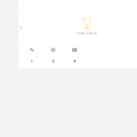
 Super Cup (1) 
1
2
8