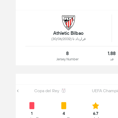
Athletic Bilbao
قرارداد تا (30/06/2032)
8
1.88
قد
Jersey Number
Copa del Rey
UEFA Champi
1
4
6.7