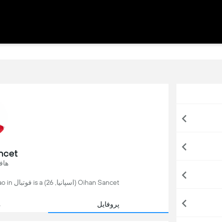
ncet
هاف
Oihan Sancet (اسپانیا, 26) is a فوتبال player, currently playing for Athletic Bilbao in اسپانیا.
پروفایل
م