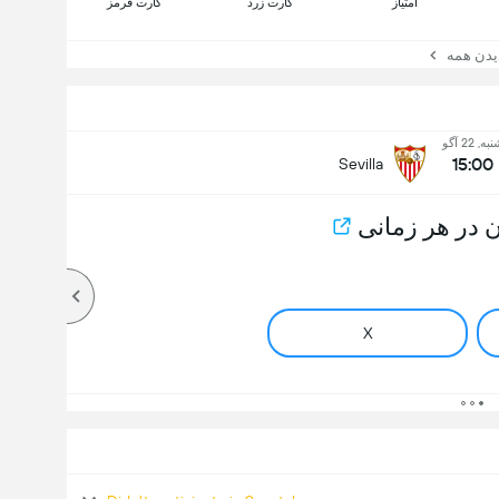
امتیاز
کارت زرد
کارت قرمز
ن همه
به, 22 آگو
15:00
Sevilla
 در هر زمانی
X