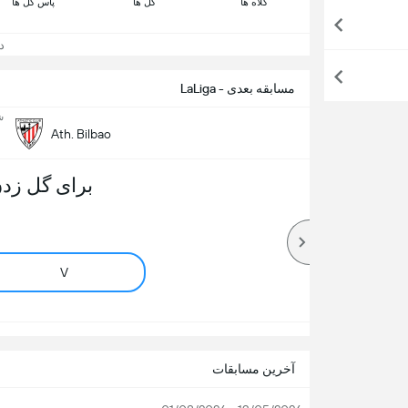
کلاه ها
گل ها
پاس گل ها
دید
مسابقه بعدی - LaLiga
شن
Ath. Bilbao
برای گل زدن
V
آخرین مسابقات