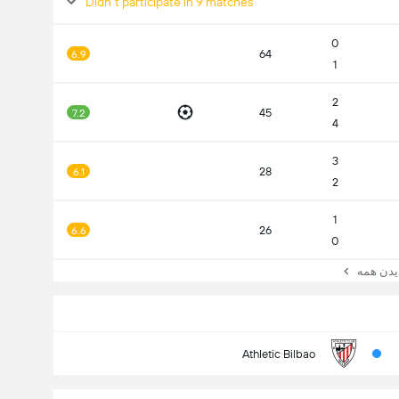
Didn't participate in 9 matches
0
64
6.9
1
2
45
7.2
4
3
28
6.1
2
1
26
6.6
0
ن همه
Athletic Bilbao