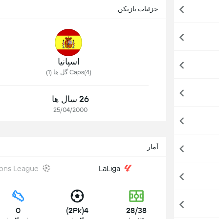
جزئیات بازیکن
اسپانیا
Caps(4) گل ها (1)
26 سال ها
25/04/2000
آمار
ons League
LaLiga
0
4(2Pk)
28/38