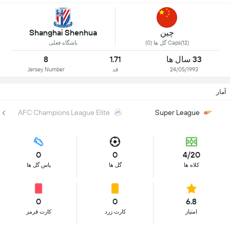
چین
Shanghai Shenhua
Caps(12) گل ها (0)
باشگاه فعلی
33 سال ها
1.71
8
24/05/1993
قد
Jersey Number
آمار
AFC Champions League Elite
Super League
0
0
4/20
کلاه ها
گل ها
پاس گل ها
0
0
6.8
امتیاز
کارت زرد
کارت قرمز