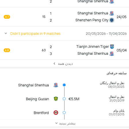
Shanghai Shenhua
2
Shanghai Shenhua
1
24/05
15
6.7
Shenzhen Peng City
2
Didn't participate in 9 matches
11/04/2026 - 20/05/2026
Tianjin Jinmen Tiger
2
05/04
63
6.8
Shanghai Shenhua
3
دیدن همه
سابقه حرفه‌ای
نقل و انتقال رایگان
Shanghai Shenhua
08/01/2025
نقل و انتقال
Beijing Guoan
€5.5M
31/01/2019
پایان وام
Brentford
01/07/2015
بیشتر ببینید