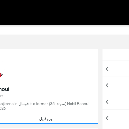
houi
مه
026
پروفایل