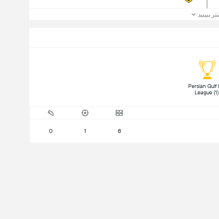
تر ببینید
 Persian Gulf 
Lea
0
1
8