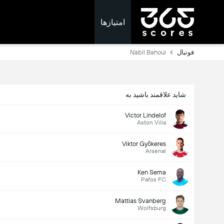
امتیازها
فوتبال
Nabil Bahoui
شاید علاقمند باشید به
Victor Lindelof
Aston Villa
Viktor Gyökeres
Arsenal
Ken Sema
Pafos FC
Mattias Svanberg
Wolfsburg