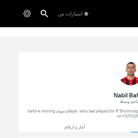
امتیازات من
Nabil Ba
اجم وسط
Nabil Bahoui (سوئد, 35) is a former فوتبال player, who last played for IF Brommapojkarna in سوئد before retiring
on 01/01/2
آمار و ارقام