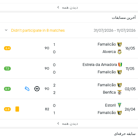
دیدن همه
آخرین مسابقات
Didn't participate in 8 matches
11/07/2026 - 31/07/2026
Famalicão
1
16/05
90
6.4
Alverca
0
Estrela da Amadora
0
11/05
90
7.3
Famalicão
0
Famalicão
2
02/05
90
8.9
Benfica
2
Estoril
0
26/04
82
6.8
Famalicão
1
دیدن همه
سابقه حرفه‌ای