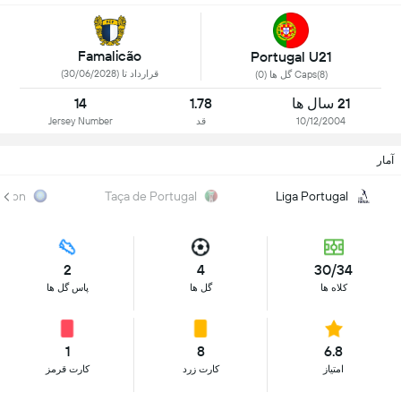
Famalicão
Portugal U21
قرارداد تا (30/06/2028)
Caps(8) گل ها (0)
21 سال ها
1.78
14
10/12/2004
قد
Jersey Number
آمار
ation
Taça de Portugal
Liga Portugal
2
4
30/34
کلاه ها
گل ها
پاس گل ها
1
8
6.8
امتیاز
کارت زرد
کارت قرمز