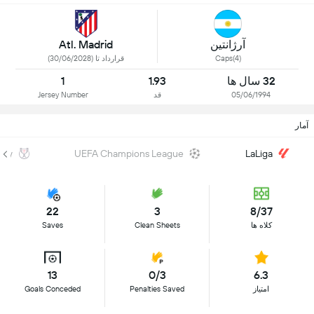
آرژانتین
Atl. Madrid
Caps(4)
قرارداد تا (30/06/2028)
32 سال ها
1.93
1
05/06/1994
قد
Jersey Number
آمار
Rey
UEFA Champions League
LaLiga
22
3
8/37
کلاه ها
Clean Sheets
Saves
13
0/3
6.3
امتیاز
Penalties Saved
Goals Conceded