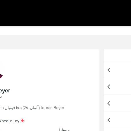
eyer
د
Jordan Beyer (آلمان, 26) is a فوتبال player, currently playing for Burnley in انگلیس.
Knee injury - برگشت مورد انتظار 
پروفایل
م