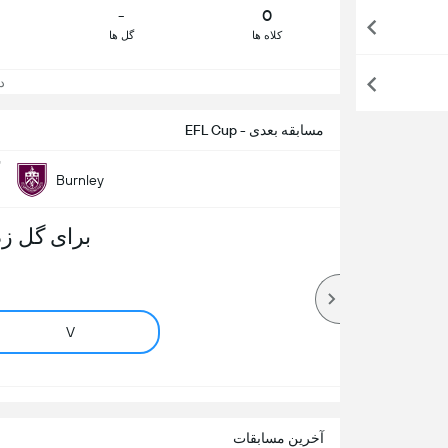
-
0
کلاه ها
گل ها
دید
مسابقه بعدی - EFL Cup
ش
Burnley
برای گل زد
V
آخرین مسابقات