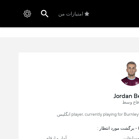
امتیازات من
Jordan B
فاع وسط
:
سابقات
آمار و ارقام