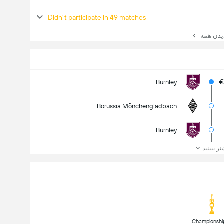
Didn't participate in 49 matches
ن همه
€
Burnley
Borussia Mönchengladbach
Burnley
تر ببینید