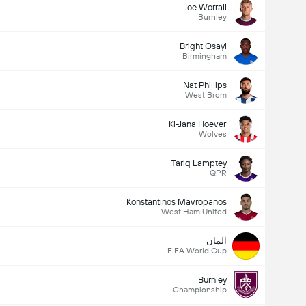
Joe Worrall
Burnley
Bright Osayi
Birmingham
Nat Phillips
West Brom
Ki-Jana Hoever
Wolves
Tariq Lamptey
QPR
Konstantinos Mavropanos
West Ham United
آلمان
FIFA World Cup
Burnley
Championship