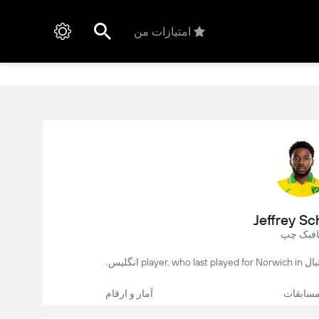
امتیازات من
Jeffrey Sc
افبک چپ
سابقات
آمار و ارقام