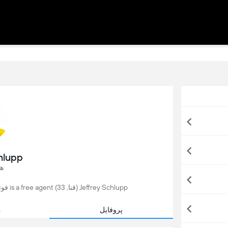
hlupp
ه
Jeffrey Schlupp (قنا, 33) is a free agent فوتبال player, who last played for Norwich in انگلیس.
پروفایل
م