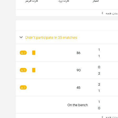
امتیاز
کارت زرد
کارت قرمز
ن همه
Didn't participate in 35 matches
1
86
6.7
1
0
90
6.7
2
2
45
6.7
1
1
On the bench
0
ن همه