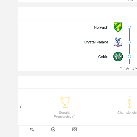
Norwich
Crystal Palace
Celtic
تر ببینید
 Scottish 
Premiership (1) 