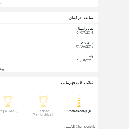
دید
سابقه حرفه‌ای
نقل و انتقال
01/07/2015
پایان وام
01/06/2015
وام
15/01/2015
بیش
غنائم، کاپ قهرمانی
 League One (1) 
 Scottish 
 Championship (1) 
Premiership (1) 
Championship (انگلیس)