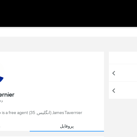
rnier
دف
James Tavernier (انگلیس, 35) is a free agent فوتبال player, who last played for Rangers in اسكتلندا.
پروفایل
م