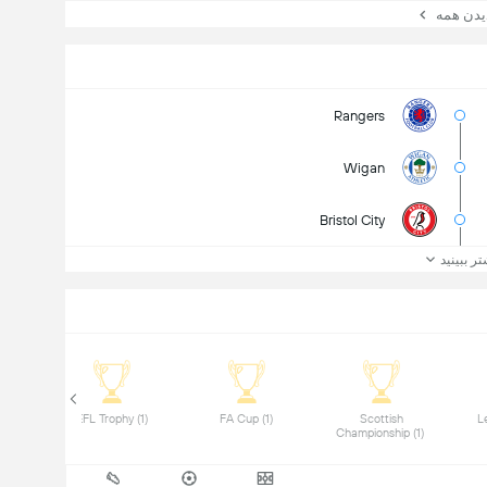
ن همه
Rangers
Wigan
Bristol City
تر ببینید
 League Cup (1) 
 EFL Trophy (1) 
 FA Cup (1) 
 Scottish 
Championship (1) 