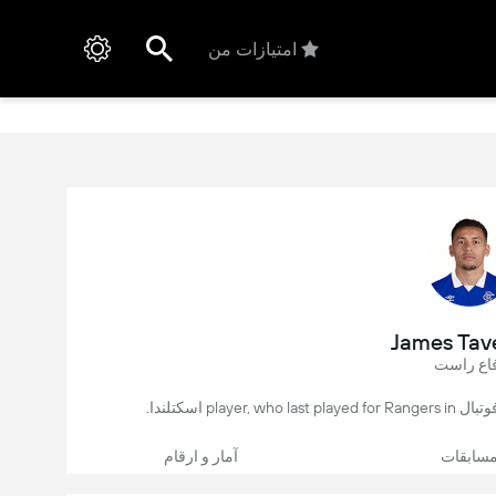
امتیازات من
James Tave
اع راست
سابقات
آمار و ارقام