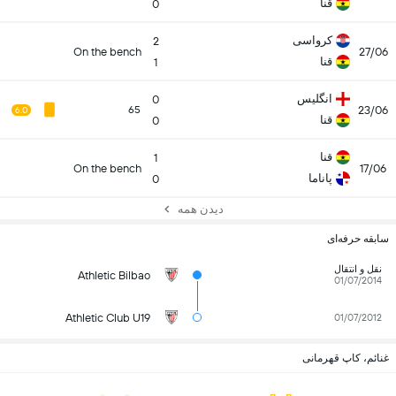
قنا
0
کرواسی
2
On the bench
27/06
قنا
1
انگلیس
0
23/06
65
6.0
قنا
0
قنا
1
On the bench
17/06
پاناما
0
دیدن همه
سابقه حرفه‌ای
نقل و انتقال
Athletic Bilbao
01/07/2014
Athletic Club U19
01/07/2012
غنائم، کاپ قهرمانی