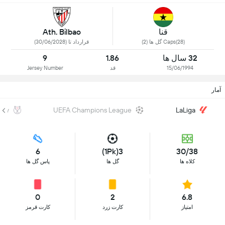
قنا
Ath. Bilbao
Caps(28) گل ها (2)
قرارداد تا (30/06/2028)
32 سال ها
1.86
9
15/06/1994
قد
Jersey Number
آمار
Rey
UEFA Champions League
LaLiga
6
3(1Pk)
30/38
کلاه ها
گل ها
پاس گل ها
0
2
6.8
امتیاز
کارت زرد
کارت قرمز