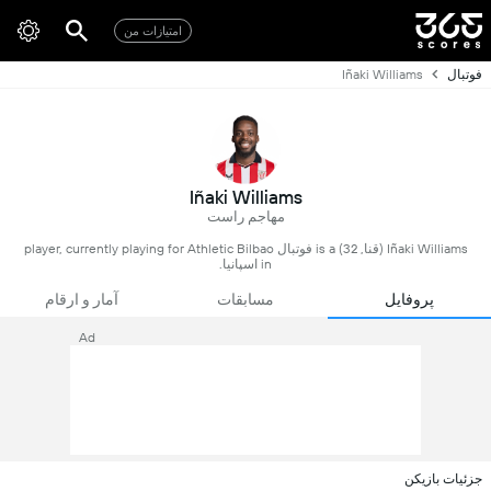
امتیازات من
فوتبال
Iñaki Williams
Iñaki Williams
مهاجم راست
Iñaki Williams (قنا, 32) is a فوتبال player, currently playing for Athletic Bilbao
in اسپانیا.
پروفایل
مسابقات
آمار و ارقام
Ad
جزئیات بازیکن