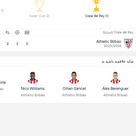
 Super Cup (2) 
 Copa del Rey (1) 
Copa del Rey (اسپانیا)
Athletic Bilbao
2
2
5
2023/2024
شاید علاقمند باشید به
rte
Nico Williams
Oihan Sancet
Álex Berenguer
bao
Athletic Bilbao
Athletic Bilbao
Athletic Bilbao