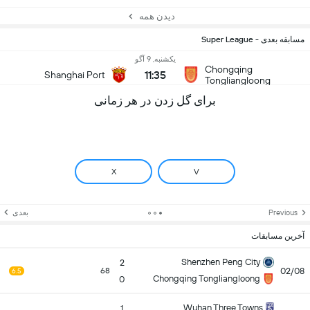
دیدن همه
مسابقه بعدی - Super League
یکشنبه, 9 آگو
Chongqing
11:35
Shanghai Port
Tongliangloong
برای گل زدن در هر زمانی
X
V
Previous
بعدی
آخرین مسابقات
Shenzhen Peng City
2
02/08
68
6.5
Chongqing Tongliangloong
0
Wuhan Three Towns
1