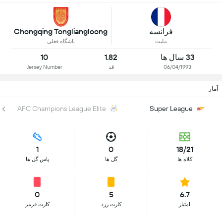
فرانسه
Chongqing Tongliangloong
ملیت
باشگاه فعلی
33 سال ها
1.82
10
06/04/1993
قد
Jersey Number
آمار
AFC Champions League Elite
Super League
1
0
18/21
کلاه ها
گل ها
پاس گل ها
0
5
6.7
امتیاز
کارت زرد
کارت قرمز