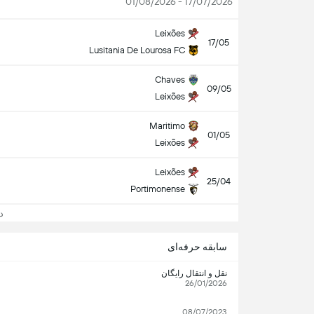
17/07/2026 - 01/08/2026
Leixões
17/05
Lusitania De Lourosa FC
Chaves
09/05
Leixões
Maritimo
01/05
Leixões
Leixões
25/04
Portimonense
دید
سابقه حرفه‌ای
نقل و انتقال رایگان
26/01/2026
08/07/2023