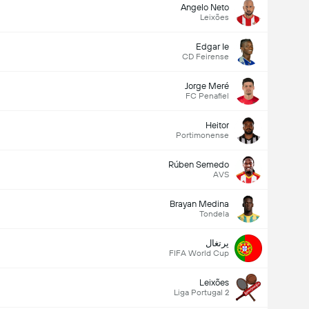
Angelo Neto
Leixões
Edgar Ie
CD Feirense
Jorge Meré
FC Penafiel
Heitor
Portimonense
Rúben Semedo
AVS
Brayan Medina
Tondela
پرتغال
FIFA World Cup
Leixões
Liga Portugal 2