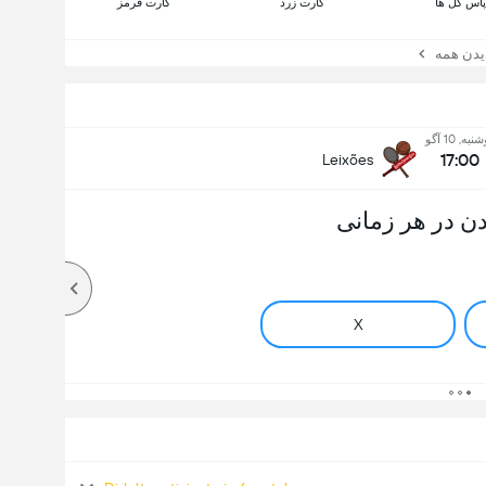
پاس گل ها
کارت زرد
کارت قرمز
ن همه
به, 10 آگو
17:00
Leixões
ن در هر زمانی
X