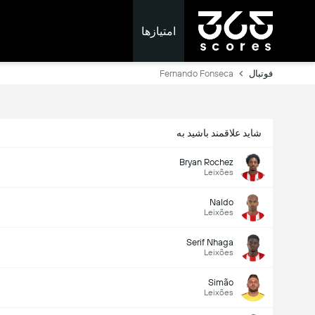
امتیازها
فوتبال
Fernando Fonseca
شاید علاقمند باشید به
Bryan Rochez
Leixões
Naldo
Leixões
Serif Nhaga
Leixões
Simão
Leixões