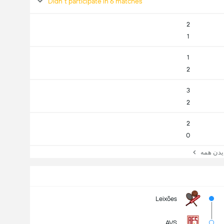
Didn't participate in 6 matches
2
1
1
2
3
2
2
0
ن همه
Leixões
AVS