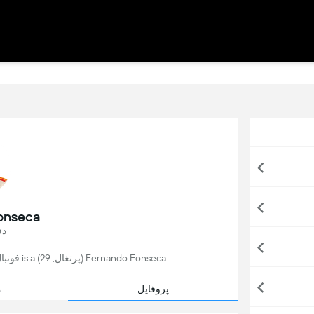
onseca
دف
Fernando Fonseca (پرتغال, 29) is a فوتبال player, currently playing for Leixões in پرتغال.
پروفایل
م