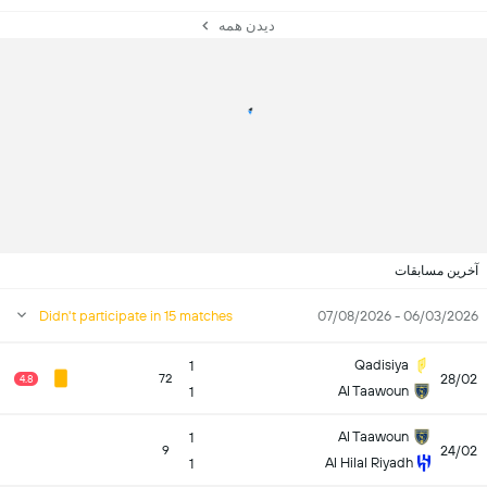
دیدن همه
آخرین مسابقات
Didn't participate in 15 matches
06/03/2026 - 07/08/2026
Qadisiya
1
28/02
72
4.8
Al Taawoun
1
Al Taawoun
1
24/02
9
Al Hilal Riyadh
1