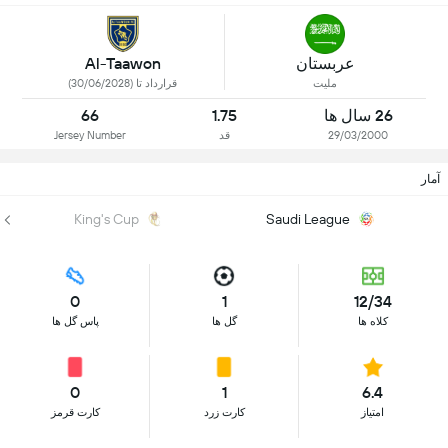
عربستان
Al-Taawon
ملیت
قرارداد تا (30/06/2028)
26 سال ها
1.75
66
29/03/2000
قد
Jersey Number
آمار
King's Cup
Saudi League
0
1
12/34
کلاه ها
گل ها
پاس گل ها
0
1
6.4
امتیاز
کارت زرد
کارت قرمز