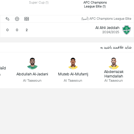
 Super Cup (1) 
 AFC Champions 
League Elite (1) 
AFC Champions League Elite (آسیا)
Al Ahli Jeddah
0
0
2
2024/2025
شاید علاقمند باشید به
laïd
Abderrazak
Abdullah Al-Jadani
Muteb Al-Mufarrij
n
Hamdallah
Al Taawoun
Al Taawoun
Al Taawoun