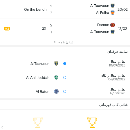
Al Taawoun
2
On the bench
20/02
Al Feiha
3
Damac
2
12/02
20
6.2
Al Taawoun
1
دیدن همه
سابقه حرفه‌ای
نقل و انتقال
Al Taawoun
10/09/2025
نقل و انتقال رایگان
Al Ahli Jeddah
06/08/2023
نقل و انتقال
Al Baten
17/10/2020
غنائم، کاپ قهرمانی