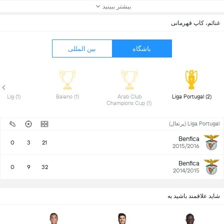
بیشتر ببینید
غنائم، کاپ قهرمانی
باشگاه
بین المللی
 Super Lig (1) 
 Baiano (1) 
 Arab Club 
 Liga Portugal (2) 
Champions Cup (1) 
Liga Portugal (پرتغال)
Benfica
0
3
21
2015/2016
Benfica
0
9
32
2014/2015
شاید علاقمند باشید به