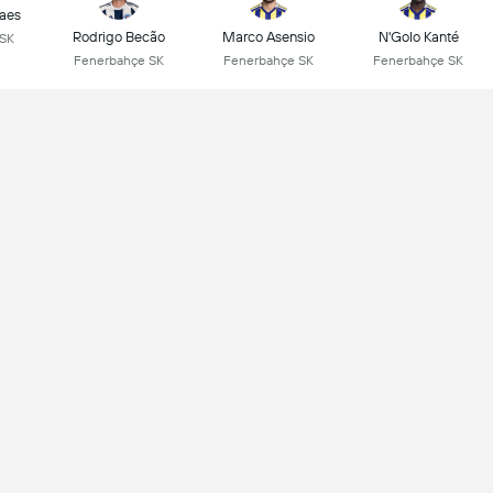
aes
Rodrigo Becão
Marco Asensio
N'Golo Kanté
 SK
Fenerbahçe SK
Fenerbahçe SK
Fenerbahçe SK