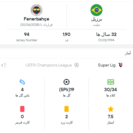
برزیل
Fenerbahçe
ملیت
قرارداد تا (30/06/2028)
32 سال ها
1.90
94
01/02/1994
قد
Jersey Number
آمار
UEFA Champions League
Super Lig
4
19(5Pk)
30/34
کلاه ها
گل ها
پاس گل ها
0
2
7.5
امتیاز
کارت زرد
کارت قرمز