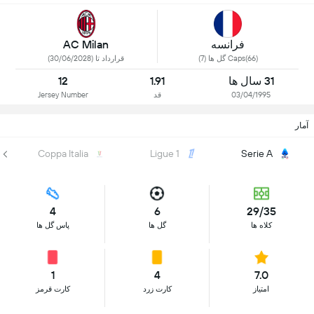
فرانسه
AC Milan
Caps(66) گل ها (7)
قرارداد تا (30/06/2028)
31 سال ها
1.91
12
03/04/1995
قد
Jersey Number
آمار
Coppa Italia
Ligue 1
Serie A
4
6
29/35
کلاه ها
گل ها
پاس گل ها
1
4
7.0
امتیاز
کارت زرد
کارت قرمز