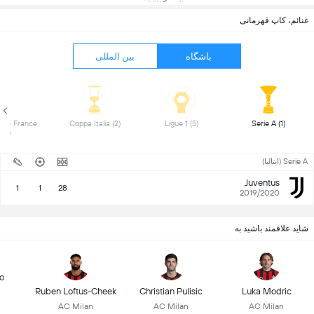
غنائم، کاپ قهرمانی
باشگاه
بین المللی
 de France 
 Coppa Italia (2) 
 Ligue 1 (5) 
 Serie A (1) 
(4) 
Serie A (ایتالیا)
Juventus
1
1
28
2019/2020
شاید علاقمند باشید به
o
Ruben Loftus-Cheek
Christian Pulisic
Luka Modric
AC Milan
AC Milan
AC Milan