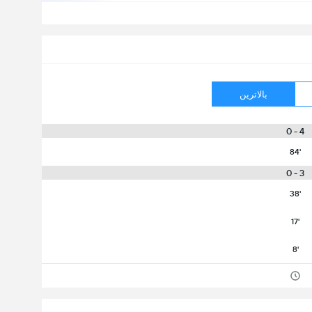
بالاترین
4 - 0
84'
3 - 0
38'
17'
8'