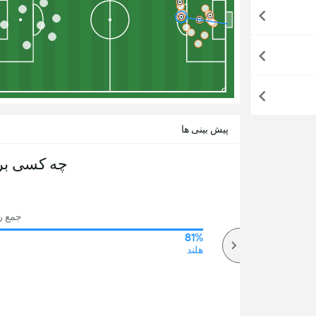
پیش بینی ها
چه کسی بر
جمع رای 
81%
75%
بالا
هلند