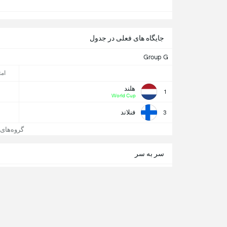
جایگاه های فعلی در جدول
Group G
امت
هلند
1
World Cup
فنلاند
3
گروه‌های UEFA WC Qual
سر به سر
1
بردها
هلند