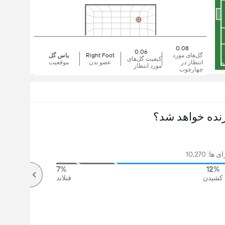
0.08
0.06
گل‌های مورد
Right Foot
پاس گل
کیفیت گل‌های
انتظار در
عضو بدن
موقعیت
مورد انتظار
چهارچوب
نده خواهد شد؟
ها: 10,270
7%
12%
کشیدن
فنلاند