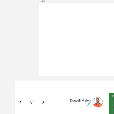
Ad
Donyell Malen
8'
گل