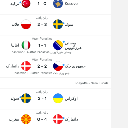
1
-
0
Kosovo
ترکیه
پایان یافته
2
-
3
سوئد
فلاند
After Penalties
بوسنی
1
-
1
ایتالیا
هرزگووین
بوسنی هرزگووین has won 1-4 after Penalties
After Penalties
2
-
2
جمهوری چک
دانمارک
جمهوری چک has won 1-3 after Penalties
Playoffs - Semi Finals
پایان یافته
3
-
1
اوکراین
سوئد
پایان یافته
0
-
4
دانمارک
مغرب