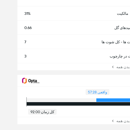
مالکیت
31%
یدهای گل
0.66
 ها - کل شوت ها
7
در چارچوب
3
ن همه
واقعی 57:28
کل زمان 92:00
ن همه