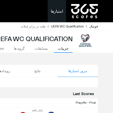
امتیازها
فوتبال
UEFA WC Qualification
هلند در برابر فنلاند
UEFA WC QUALIFICATION: امتیازات لحظه 
جزییات
مسابقات
گروه ها
ws
مرور امتیازها
نتایج
رویداد
Last Scores
Playoffs - Final
پایان یافته