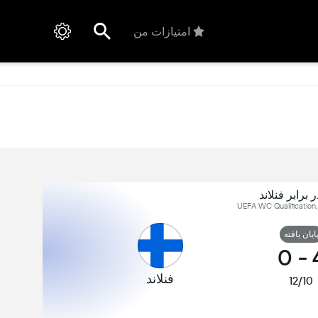
امتیازات من
ر برابر فنلاند
ایان یافته
0
-
فنلاند
12/10