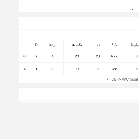
یازها
F:A
+/-
نکته ها
بردها
D
L
0
2
6
20
23
4:27
8
4
1
3
10
-6
14:8
8
H2H
0
0
باخت ها
بردها
فنلاند