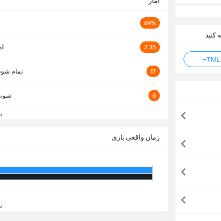
آمار
69%
2.35
ام
17
تمام شوت
6
شوت 
دید
زمان واقعی بازی
دید