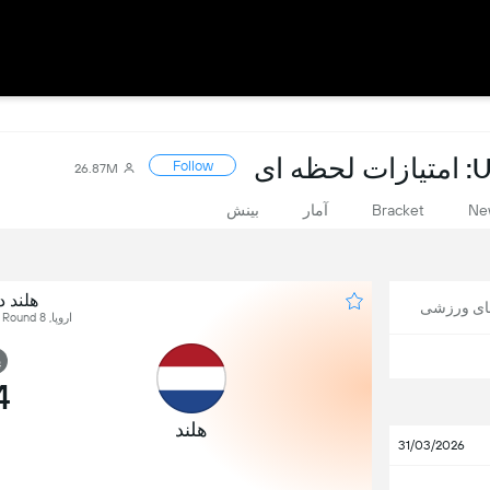
ای
Follow
26.87M
Ne
Bracket
آمار
بینش
هلند د
های ورزشی
اروپا, UEFA WC Qualification, Round 8
پ
4
هلند
31/03/2026