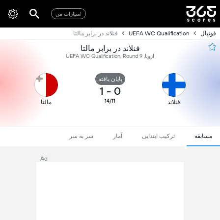
امتیازات من
فوتبال
UEFA WC Qualification
فنلاند در برابر مالتا
فنلاند در برابر مالتا
اروپا, UEFA WC Qualification, Round 9
پایان یافته
1
-
0
14/11
فنلاند
مالتا
مسابقه
ترکیب ابتدایی
آمار
سر به سر
Ad