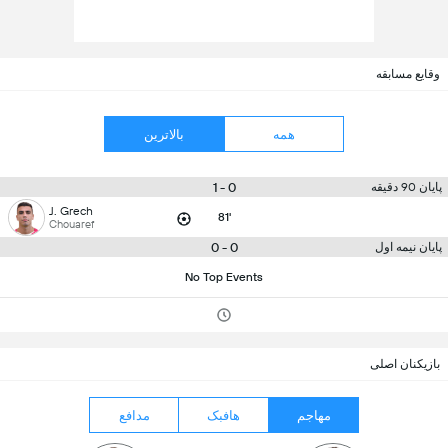
وقایع مسابقه
همه
بالاترین
0 - 1
پایان 90 دقیقه
J. Grech
81'
Chouaref
0 - 0
پایان نیمه اول
No Top Events
بازیکنان اصلی
مهاجم
هافبک
مدافع