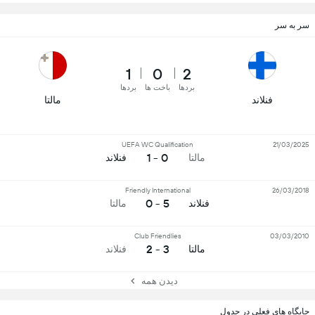
سر به سر
1
0
2
بردها
باخت ها
بردها
فنلاند
مالتا
UEFA WC Qualification
21/03/2025
0 - 1
مالتا
فنلاند
Friendly International
26/03/2018
5 - 0
فنلاند
مالتا
Club Friendlies
03/03/2010
3 - 2
مالتا
فنلاند
دیدن همه
جایگاه های فعلی در جدول