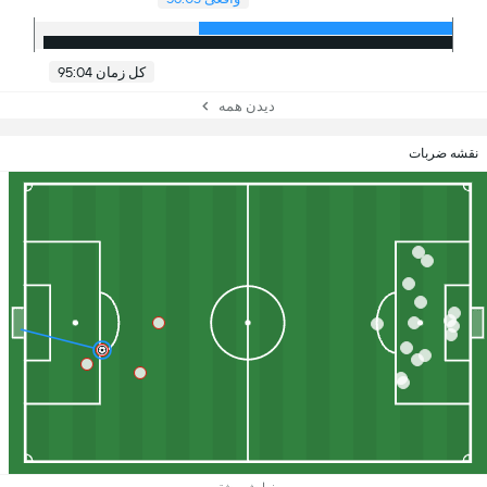
کل زمان 95:04
دیدن همه
نقشه ضربات