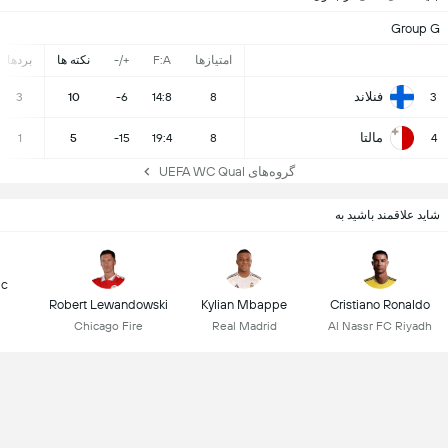
Group G
امتیازها
F:A
+/-
نکته ها
بردها
فنلاند
3
10
-6
14:8
8
3
مالتا
1
5
-15
19:4
8
4
گروه‌های UEFA WC Qual
شاید علاقمند باشید به
ic
Robert Lewandowski
Kylian Mbappe
Cristiano Ronaldo
Chicago Fire
Real Madrid
Al Nassr FC Riyadh