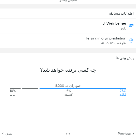
نمایش بیشتر
اطلاعات مسابقه
J. Weinberger
داور
Helsingin olympiastadion
ظرفیت: 40,682
پیش بینی ها
چه کسی برنده خواهد شد؟
جمع رای ها: 8,000
10%
15%
75%
فنلاند
کشیدن
مالتا
Previous
بعدی