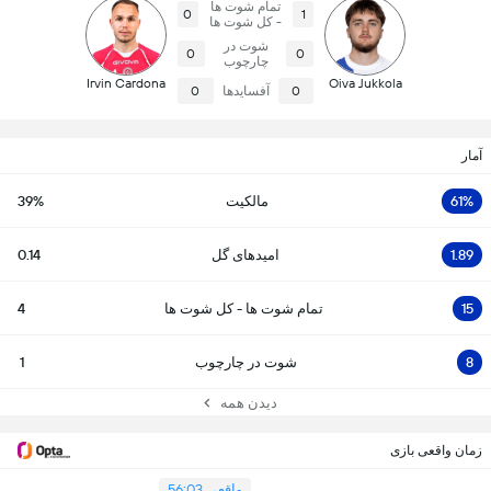
تمام شوت ها
0
1
- کل شوت ها
شوت در
0
0
چارچوب
Irvin Cardona
Oiva Jukkola
0
آفسایدها
0
آمار
61%
مالکیت
39%
1.89
امیدهای گل
0.14
15
تمام شوت ها - کل شوت ها
4
8
شوت در چارچوب
1
دیدن همه
زمان واقعی بازی
واقعی 56:03