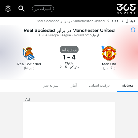
امتیازات من
فوتبال
Manchester United در برابر Real Sociedad
Manchester United در برابر Real Sociedad
اروپا, UEFA Europa League - Round of 16
پایان یافته
1
-
4
13/03
Real Sociedad
Man Utd
متراکم
5 - 2
(انگلیس)
(اسپانیا)
مسابقه
ترکیب ابتدایی
آمار
سر به سر
Ad