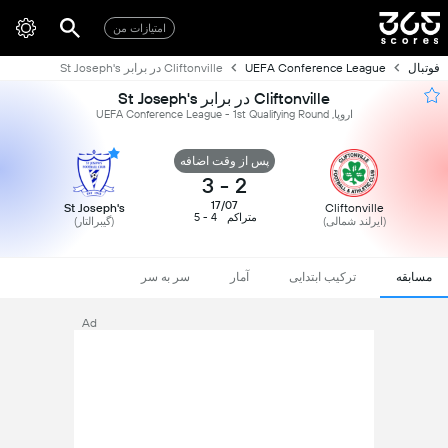
امتیازات من
فوتبال
UEFA Conference League
Cliftonville در برابر St Joseph's
Cliftonville در برابر St Joseph's
اروپا, UEFA Conference League - 1st Qualifying Round
پس از وقت اضافه
3
-
2
17/07
St Joseph's
Cliftonville
متراکم
4 - 5
(ایرلند شمالی)
(گیبرالتار)
مسابقه
ترکیب ابتدایی
آمار
سر به سر
Ad