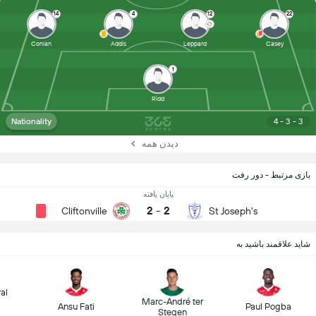
14
4
12
22
Conlan
Addis
Leppard
Casey
1
Ridd
Nationality
4 - 3 - 3
دیدن همه
بازی مرتبط - دور رفت
پایان یافته
2
-
2
Cliftonville
St Joseph's
شاید علاقمند باشید به
al
Marc-André ter
Ansu Fati
Paul Pogba
Stegen