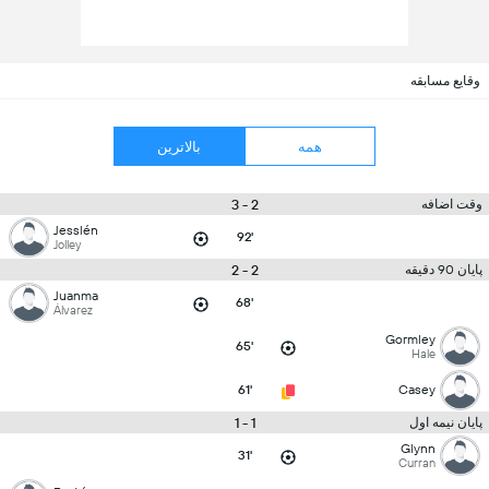
وقایع مسابقه
همه
بالاترین
2 - 3
وقت اضافه
Jesslén
92'
Jolley
2 - 2
پایان 90 دقیقه
Juanma
68'
Álvarez
Gormley
65'
Hale
61'
Casey
1 - 1
پایان نیمه اول
Glynn
31'
Curran