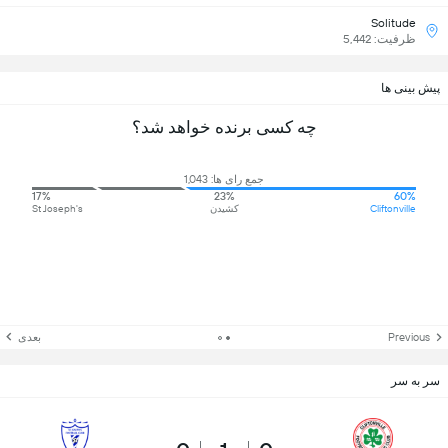
Solitude
ظرفیت: 5,442
پیش بینی ها
چه کسی برنده خواهد شد؟
جمع رای ها: 1,043
17%
23%
60%
Cliftonville
کشیدن
St Joseph's
Previous
بعدی
سر به سر