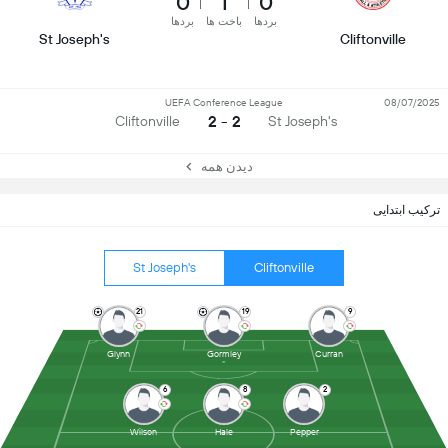
0
1
0
بردها
باخت ها
بردها
St Joseph's
Cliftonville
UEFA Conference League
08/07/2025
2 - 2
Cliftonville
St Joseph's
دیدن همه
ترکیب ابتدایی
St Joseph's
Cliftonville
21
19
9
Glynn
Gormley
Curran
6
8
2
Wilson
Hale
Pepper