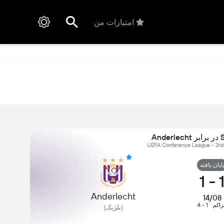
امتیازات من
An
ایان یافته
1
-
Anderlecht
14/08
راکم
1 - 4
(بلژیک)