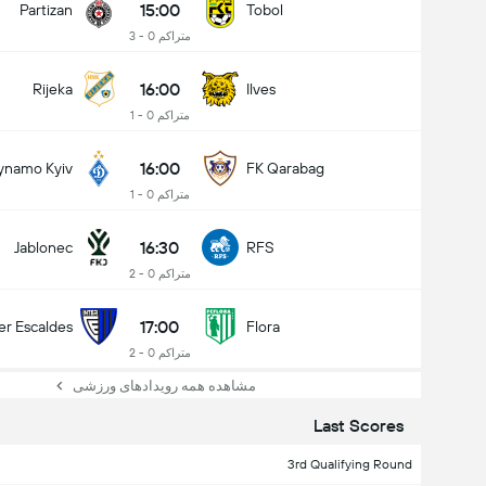
15:00
Partizan
Tobol
متراکم 0 - 3
16:00
Rijeka
Ilves
متراکم 0 - 1
16:00
ynamo Kyiv
FK Qarabag
متراکم 0 - 1
کل گل های بازی (2.5)
16:30
Jablonec
RFS
متراکم 0 - 2
17:00
ter Escaldes
Flora
متراکم 0 - 2
مشاهده همه رویدادهای ورزشی
Last Scores
3rd Qualifying Round