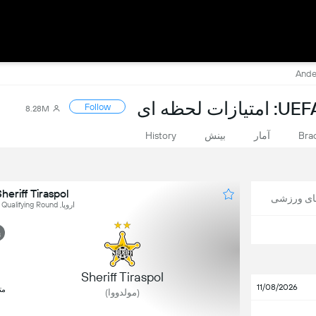
حظه ای
Follow
8.28M
Bra
آمار
بینش
History
Sheriff Tiraspol در برابر derlecht
های ورزشی
اروپا, UEFA Conference League - 3rd Qualifying Round
پ
1
Sheriff Tiraspol
11/08/2026
مت
(مولدووا)