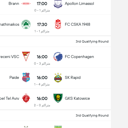
17:00
Brann
Apollon Limassol
متراکم 1 - 0
17:30
nathinaikos
FC CSKA 1948
متراکم 1 - 1
3rd Qualifying Round
16:00
receni VSC
FC Copenhagen
متراکم 3 - 0
16:00
Paide
SK Rapid
متراکم 4 - 1
16:00
el Tel Aviv
GKS Katowice
متراکم 0 - 2
3rd Qualifying Round