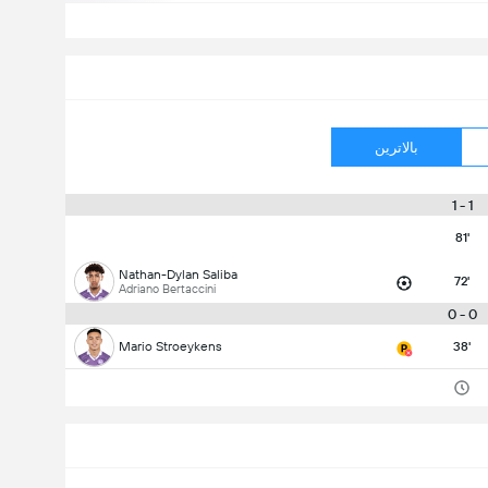
بالاترین
1 - 1
81'
Nathan-Dylan Saliba
72'
Adriano Bertaccini
0 - 0
Mario Stroeykens
38'