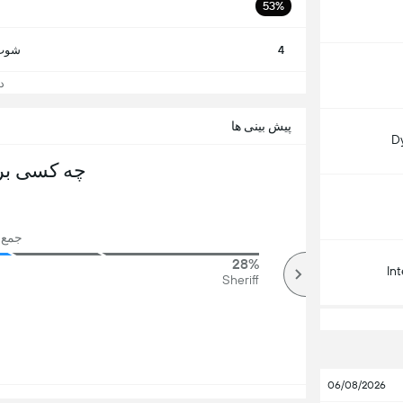
53%
4
شوت 
دید
پیش بینی ها
D
چه کسی بر
جمع رای
28%
84%
In
بالا
Sheriff
06/08/2026