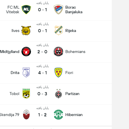
پایان یافته
FC ML
Borac
0
-
1
Vitebsk
Banjaluka
پایان یافته
0
-
1
Ilves
Rijeka
پایان یافته
2
-
0
Midtjylland
Bohemians
پایان یافته
4
-
1
Drita
Fiori
پایان یافته
0
-
3
Tobol
Partizan
پایان یافته
1
-
2
Skendija 79
Hibernian