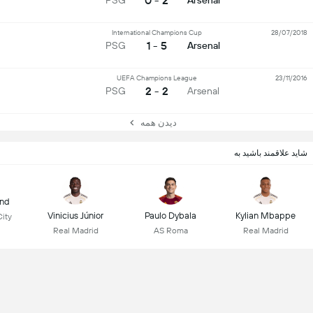
2 - 0
PSG
Arsenal
International Champions Cup
28/07/2018
5 - 1
PSG
Arsenal
UEFA Champions League
23/11/2016
2 - 2
PSG
Arsenal
دیدن همه
شاید علاقمند باشید به
and
Vinicius Júnior
Paulo Dybala
Kylian Mbappe
ity
Real Madrid
AS Roma
Real Madrid