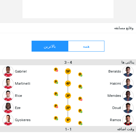
وقایع مسابقه
همه
بالاترین
4 - 3
پنالتی ها
Gabriel
Beraldo
5P
Martinelli
Hakimi
4P
Rice
Mendes
3P
Eze
Doué
2P
Gyokeres
Ramos
1P
1 - 1
وقت اضافه