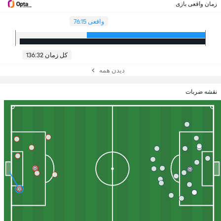
زمان واقعی بازی
واقعی 76:15
کل زمان 136:32
دیدن همه
نقشه ضربات