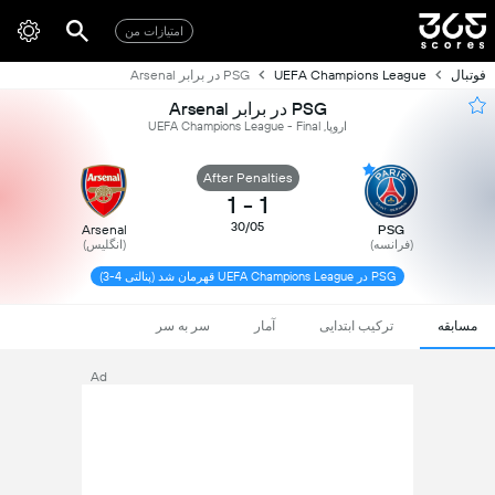
امتیازات من
فوتبال
UEFA Champions League
PSG در برابر Arsenal
PSG در برابر Arsenal
اروپا, UEFA Champions League - Final
After Penalties
1
-
1
30/05
Arsenal
PSG
(فرانسه)
(انگلیس)
PSG در UEFA Champions League قهرمان شد (پنالتی 4-3)
مسابقه
ترکیب ابتدایی
آمار
سر به سر
Ad