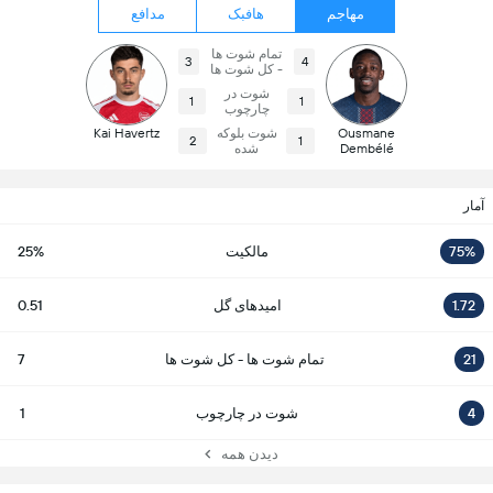
مهاجم
هافبک
مدافع
تمام شوت ها
3
4
- کل شوت ها
شوت در
1
1
چارچوب
Ousmane
شوت بلوکه
Kai Havertz
2
1
Dembélé
شده
آمار
75%
مالکیت
25%
1.72
امیدهای گل
0.51
21
تمام شوت ها - کل شوت ها
7
4
شوت در چارچوب
1
دیدن همه