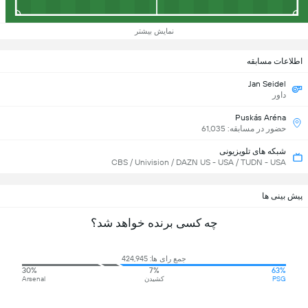
نمایش بیشتر
اطلاعات مسابقه
Jan Seidel
داور
Puskás Aréna
حضور در مسابقه: 61,035
شبکه های تلویزیونی
CBS / Univision / DAZN US - USA / TUDN - USA
پیش بینی ها
چه کسی برنده خواهد شد؟
جمع رای ها: 424,945
30%
7%
63%
PSG
کشیدن
Arsenal