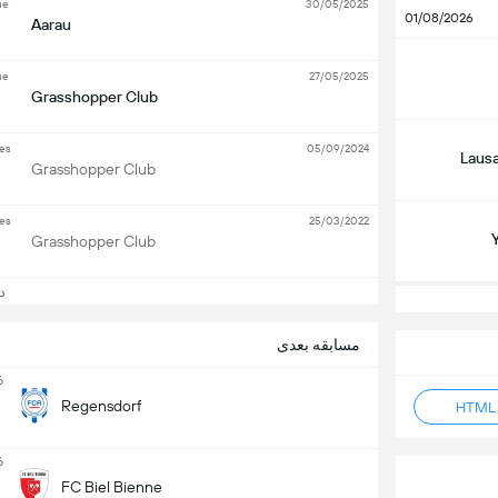
ue
30/05/2025
01/08/2026
Aarau
ue
27/05/2025
Grasshopper Club
ies
05/09/2024
Laus
Grasshopper Club
ies
25/03/2022
Grasshopper Club
دید
مسابقه بعدی
6
Regensdorf
6
FC Biel Bienne