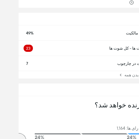
مالکیت
49%
 ها - کل شوت ها
23
در چارچوب
7
ن همه
نده خواهد شد؟
 ها: 1,164
24%
24%