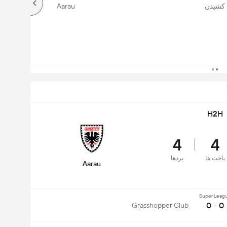
کشیدن
Aarau
H2H
4
4
باخت ها
بردها
Aarau
Super Leag
0 - 0
Grasshopper Club