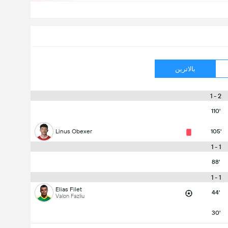
بالاترین
2 - 1
110'
Linus Obexer
105'
1 - 1
88'
1 - 1
Elias Filet
44'
Valon Fazliu
30'