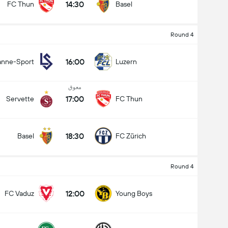
14:30
FC Thun
Basel
Round 4
16:00
anne-Sport
Luzern
معوق
17:00
Servette
FC Thun
18:30
Basel
FC Zürich
Round 4
کل گل های بازی (2.5)
12:00
FC Vaduz
Young Boys