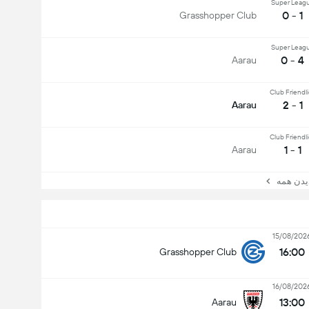
Super Leag
1 - 0
Grasshopper Club
Super Leag
4 - 0
Aarau
Club Friendl
1 - 2
Aarau
Club Friendl
1 - 1
Aarau
ن همه
15/08/202
16:00
Grasshopper Club
16/08/202
13:00
Aarau