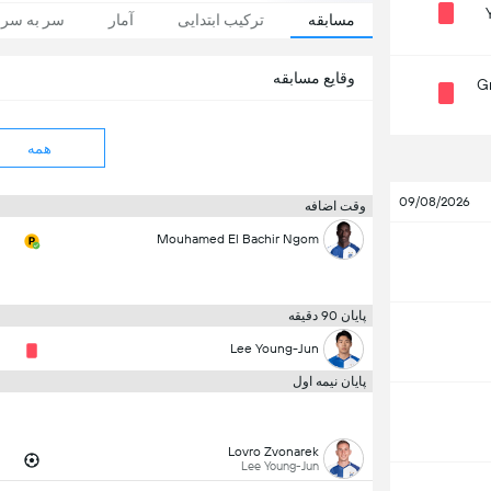
مسابقه
ترکیب ابتدایی
آمار
سر به سر
وقایع مسابقه
G
همه
09/08/2026
وقت اضافه
Mouhamed El Bachir Ngom
پایان 90 دقیقه
Lee Young-Jun
پایان نیمه اول
Lovro Zvonarek
Lee Young-Jun