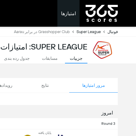
امتیازها
فوتبال
Super League
Grasshopper Club در برابر Aarau
SUPER LEAGUE: امتیازات لحظه ای
جزییات
مسابقات
جدول رده بندی
مرور امتیازها
نتایج
رویداد
امروز
Round 3
پایان یافته