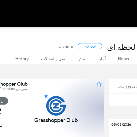
Follow
767.8K
News
آمار
بینش
نقل و انتقالات
History
Grasshopper Club در بر
های ورزشی
سوییس, Super League - Relegation/Promotion
پس ا
2
Grasshopper Club
08/08/2026
مت