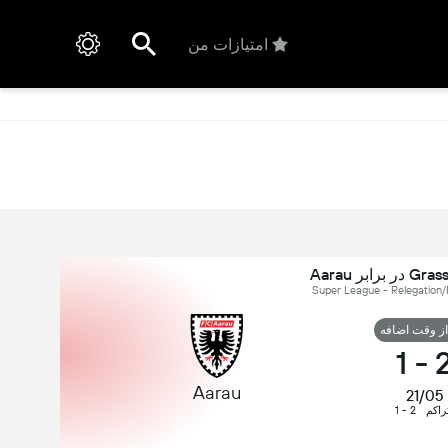
امتیازات من
ابر Aarau
ز وقت اضافه
1
-
Aarau
21/05
راکم
2 - 1