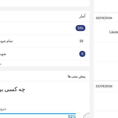
آمار
22/08/2026
51%
Laus
22
تمام شوت
9
شوت 
دید
پیش بینی ها
23/08/2026
چه کسی بر
جمع رای
52%
82%