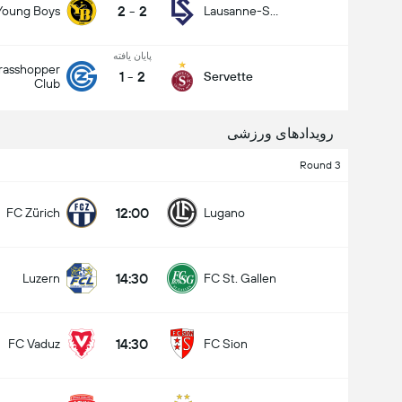
2
-
2
Young Boys
Lausanne-Sport
پایان یافته
rasshopper
1
-
2
Servette
Club
رویدادهای ورزشی
Round 3
12:00
FC Zürich
Lugano
14:30
Luzern
FC St. Gallen
14:30
FC Vaduz
FC Sion