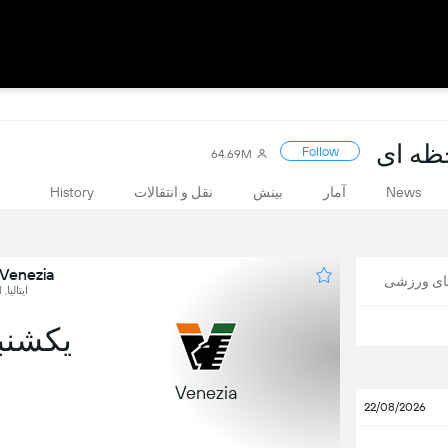
Follow
64.69M
News
آمار
بینش
نقل و انتقالات
History
Venezia در برابر Lecce
های ورزشی
ایتالیا, Serie A, Round 1
یکشنبه, 23
Venezia
22/08/2026