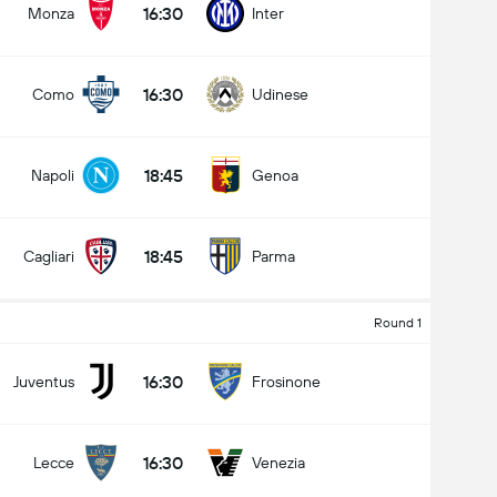
16:30
Monza
Inter
16:30
Como
Udinese
کل گل های بازی (2.5)
18:45
Napoli
Genoa
زیر
بالا
18:45
Cagliari
Parma
Round 1
16:30
Juventus
Frosinone
16:30
Lecce
Venezia