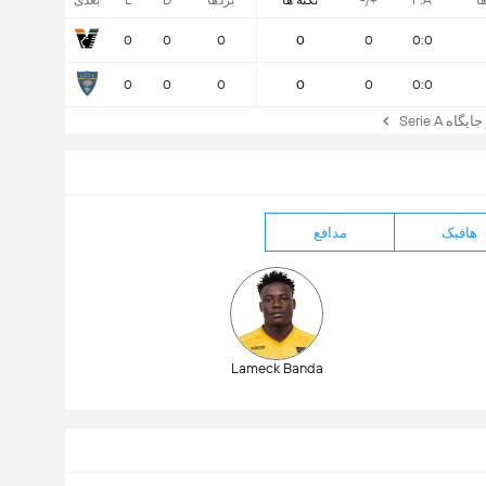
ا
F:A
+/-
نکته ها
بردها
D
L
بعدی
0
0
0
0
0
0:0
0
0
0
0
0
0:0
ه Serie A
هافبک
مدافع
Lameck Banda