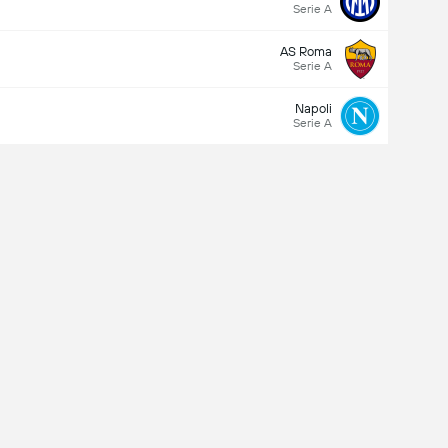
Serie A
AS Roma
Serie A
Napoli
Serie A