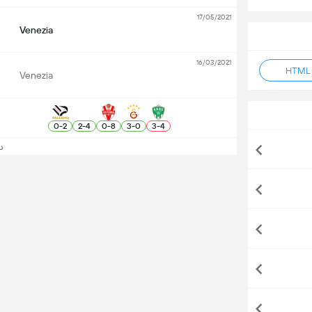
17/05/2021
Venezia
16/03/2021
Venezia
0
-
2
2
-
4
0
-
8
3
-
0
3
-
4
دید