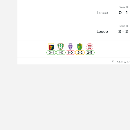
Serie B
1 - 0
Lecce
Serie B
2 - 3
Lecce
0
-
1
1
-
0
1
-
0
2
-
2
2
-
5
ن همه