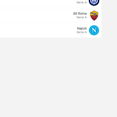
Serie A
AS Roma
Serie A
Napoli
Serie A