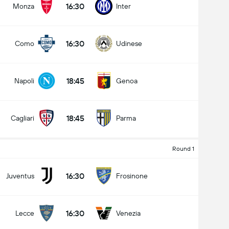
16:30
Monza
Inter
16:30
Como
Udinese
کل گل های بازی (2.5)
18:45
Napoli
Genoa
زیر
بالا
18:45
Cagliari
Parma
Round 1
16:30
Juventus
Frosinone
16:30
Lecce
Venezia