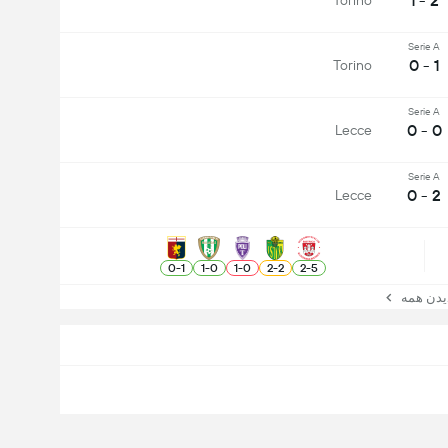
2 - 1
Torino
Serie A
1 - 0
Torino
Serie A
0 - 0
Lecce
Serie A
2 - 0
Lecce
0
-
1
1
-
0
1
-
0
2
-
2
2
-
5
ن همه