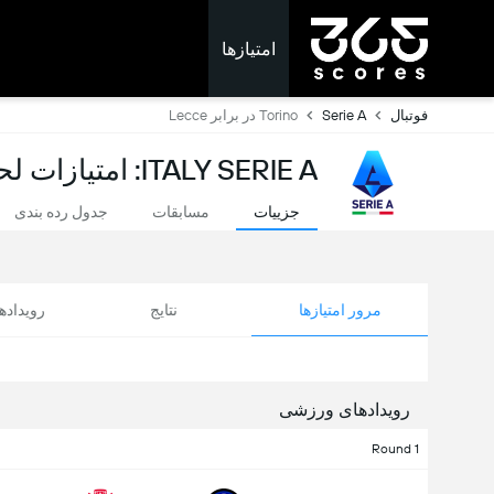
امتیازها
فوتبال
Serie A
Torino در برابر Lecce
ITALY SERIE A: امتیازات لحظه ای
جزییات
مسابقات
جدول رده بندی
مرور امتیازها
نتایج
رویداد
رویدادهای ورزشی
Round 1