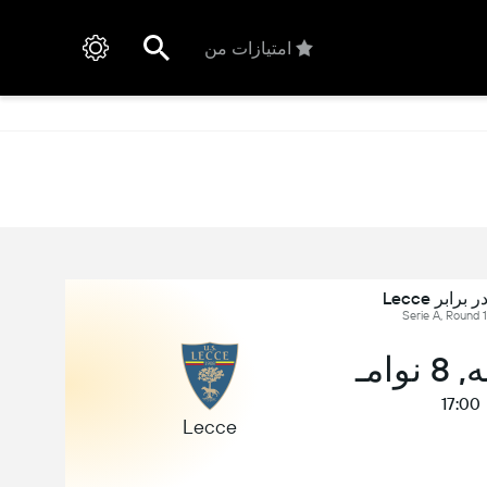
امتیازات من
وامـ
17:00
Lecce