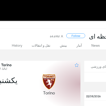
Follow
64.69M
News
آمار
بینش
نقل و انتقالات
History
Torino در برابر Lecce
های ورزشی
ایتالیا, Serie A, Round 11
یکشنبه, 8 ن
Torino
22/08/2026