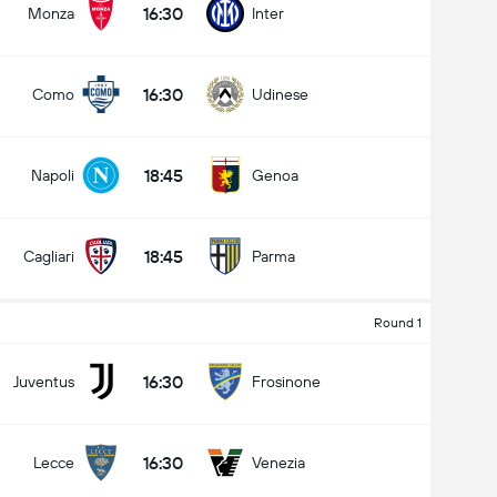
16:30
Monza
Inter
16:30
Como
Udinese
کل گل های بازی (2.5)
18:45
Napoli
Genoa
زیر
بالا
18:45
Cagliari
Parma
Round 1
16:30
Juventus
Frosinone
16:30
Lecce
Venezia