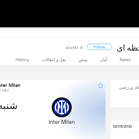
Follow
64.69M
News
آمار
بینش
نقل و انتقالات
History
Inter Milan در برابر za
های ورزشی
ایتالیا, Serie A, Round 1
شنبه, 22 
Inter Milan
22/08/2026