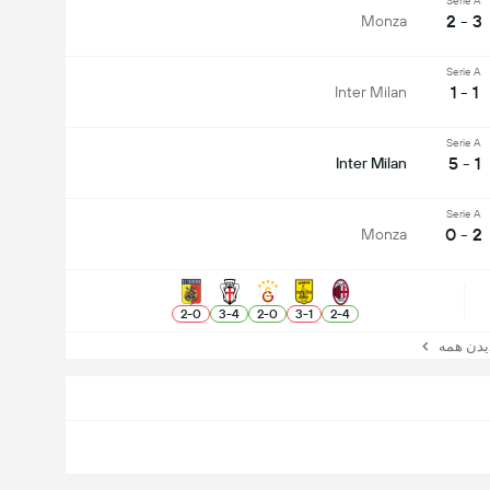
Serie A
3 - 2
Monza
Serie A
1 - 1
Inter Milan
Serie A
1 - 5
Inter Milan
Serie A
2 - 0
Monza
2
-
0
3
-
4
2
-
0
3
-
1
2
-
4
ن همه