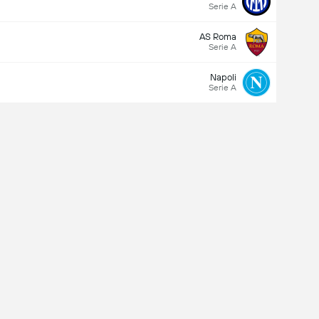
Serie A
AS Roma
Serie A
Napoli
Serie A