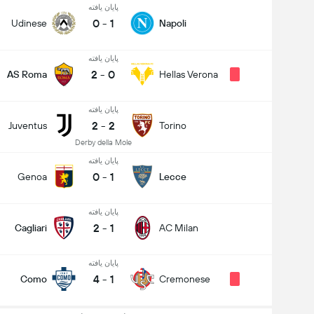
پایان یافته
0
-
1
Udinese
Napoli
پایان یافته
2
-
0
AS Roma
Hellas Verona
پایان یافته
2
-
2
Juventus
Torino
Derby della Mole
پایان یافته
0
-
1
Genoa
Lecce
پایان یافته
2
-
1
Cagliari
AC Milan
پایان یافته
4
-
1
Como
Cremonese