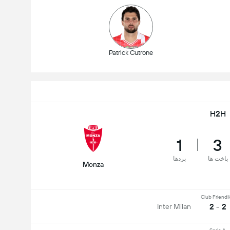
Patrick Cutrone
H2H
1
3
باخت ها
بردها
Monza
Club Friendl
2 - 2
Inter Milan