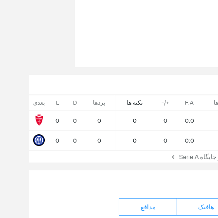
ا
F:A
+/-
نکته ها
بردها
D
L
بعدی
0
0
0
0
0
0:0
0
0
0
0
0
0:0
ه Serie A
هافبک
مدافع