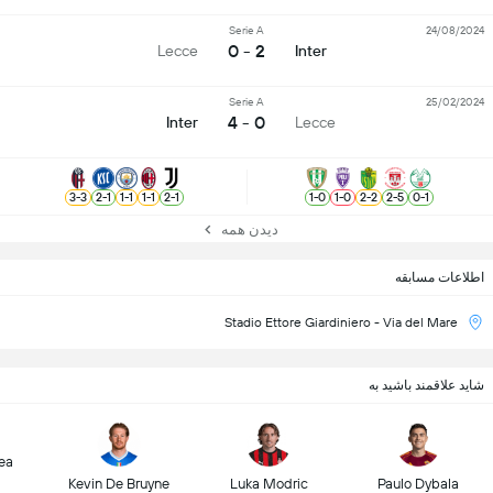
Serie A
24/08/2024
2 - 0
Lecce
Inter
Serie A
25/02/2024
0 - 4
Inter
Lecce
3
-
3
2
-
1
1
-
1
1
-
1
2
-
1
1
-
0
1
-
0
2
-
2
2
-
5
0
-
1
دیدن همه
اطلاعات مسابقه
Stadio Ettore Giardiniero - Via del Mare
شاید علاقمند باشید به
ea
Kevin De Bruyne
Luka Modric
Paulo Dybala