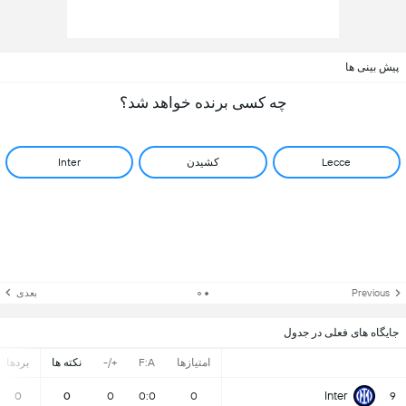
پیش بینی ها
چه کسی برنده خواهد شد؟
Lecce
کشیدن
Inter
Previous
بعدی
جایگاه های فعلی در جدول
امتیازها
F:A
+/-
نکته ها
بردها
Inter
0
0
0
0:0
0
9