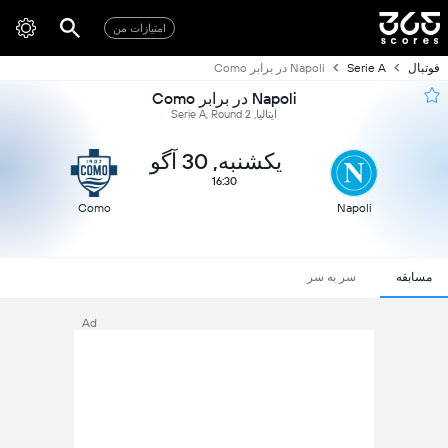
امتیازات من
فوتبال
Serie A
Napoli در برابر Como
Napoli در برابر Como
ایتالیا, Serie A, Round 2
یکشنبه, 30 آگو
16:30
Como
Napoli
مسابقه
سر به سر
Ad