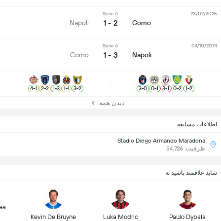
Serie A
23/02/2025
2 - 1
Napoli
Como
Serie A
04/10/2024
3 - 1
Como
Napoli
4
-
1
2
-
2
1
-
3
1
-
1
3
-
2
3
-
0
0
-
1
3
-
1
0
-
2
1
-
2
دیدن همه
اطلاعات مسابقه
Stadio Diego Armando Maradona
ظرفیت: 54,726
شاید علاقمند باشید به
ea
Kevin De Bruyne
Luka Modric
Paulo Dybala