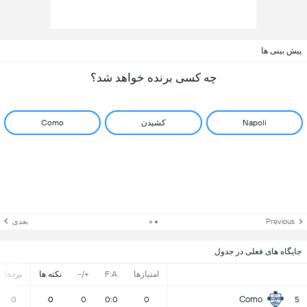
پیش بینی ها
چه کسی برنده خواهد شد؟
Napoli
کشیدن
Como
Previous
بعدی
جایگاه های فعلی در جدول
امتیازها
F:A
+/-
نکته ها
بردها
Como
0
0
0
0:0
0
5