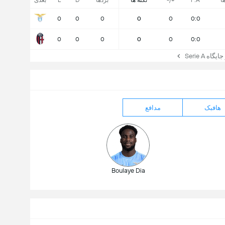
ا
F:A
+/-
نکته ها
بردها
D
L
بعدی
0
0
0
0
0
0:0
0
0
0
0
0
0:0
ه Serie A
هافبک
مدافع
Boulaye Dia