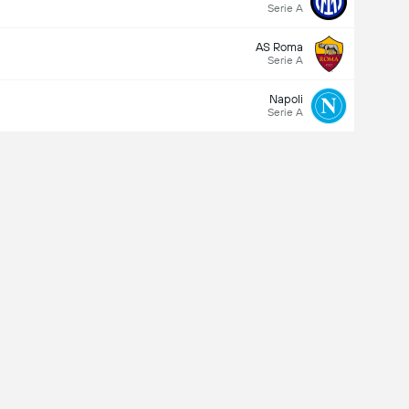
Serie A
AS Roma
Serie A
Napoli
Serie A