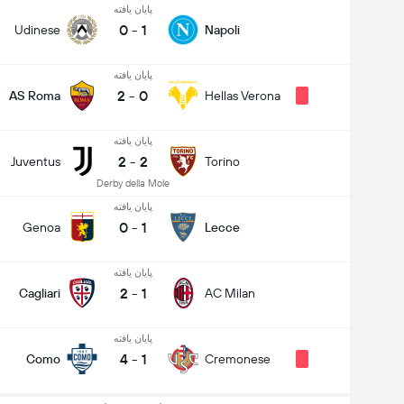
پایان یافته
0
-
1
Udinese
Napoli
پایان یافته
2
-
0
AS Roma
Hellas Verona
پایان یافته
2
-
2
Juventus
Torino
Derby della Mole
پایان یافته
0
-
1
Genoa
Lecce
پایان یافته
2
-
1
Cagliari
AC Milan
پایان یافته
4
-
1
Como
Cremonese