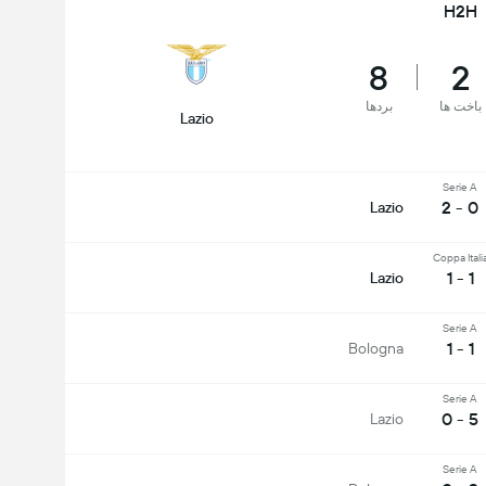
H2H
8
2
باخت ها
بردها
Lazio
Serie A
0 - 2
Lazio
Coppa Itali
1 - 1
Lazio
Serie A
1 - 1
Bologna
Serie A
5 - 0
Lazio
Serie A