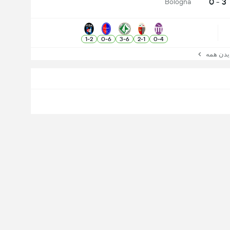
3 - 0
Bologna
1
-
2
0
-
6
3
-
6
2
-
1
0
-
4
ن همه