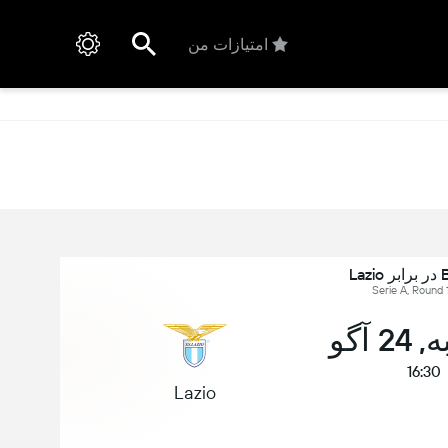
امتیازات من
La
 آگو
16:30
Lazio