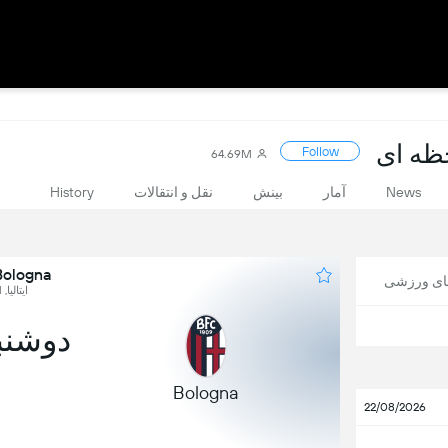
Follow
64.69M
News
آمار
بینش
نقل و انتقالات
History
Bologna در برابر zio
های ورزشی
ایتالیا, Serie A, Round 1
دوشنبه, 24
Bologna
22/08/2026