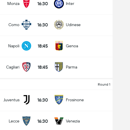
16:30
Monza
Inter
16:30
Como
Udinese
کل گل های بازی (2.5)
18:45
Napoli
Genoa
زیر
بالا
18:45
Cagliari
Parma
Round 1
16:30
Juventus
Frosinone
16:30
Lecce
Venezia